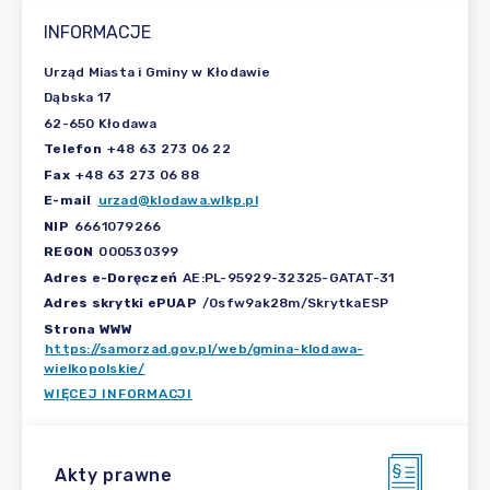
INFORMACJE
Urząd Miasta i Gminy w Kłodawie
Dąbska 17
62-650 Kłodawa
Telefon
+48 63 273 06 22
Fax
+48 63 273 06 88
E-mail
urzad@klodawa.wlkp.pl
NIP
6661079266
REGON
000530399
Adres e-Doręczeń
AE:PL-95929-32325-GATAT-31
Adres skrytki ePUAP
/0sfw9ak28m/SkrytkaESP
Strona WWW
https://samorzad.gov.pl/web/gmina-klodawa-
wielkopolskie/
WIĘCEJ INFORMACJI
Akty prawne