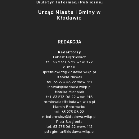
Biuletyn Informacji Publicznej
Urząd Miasta i Gminy w
Kłodawie
REDAKCJA
Redaktorzy
Łukasz Prętkiewicz
tel. 63 273 06 22 wew. 122
e-mail:
lpretkiewicz@klodawa.wlkp.pl
Izabela Nowak
tel. 63 273 06 22 wew. 111
inowak@klodawa.wlkp.pl
Monika Michalak
tel. 63 273 06 22 wew. 118
mmichalak@klodawa.wlkp.pl
Marcin Batorowicz
tel. 63 273 06 22
mbatorowicz@klodawa.wlkp.pl
Piotr Stegienta
tel. 63 273 06 22 wew. 112
pstegienta@klodawa.wlkp.pl