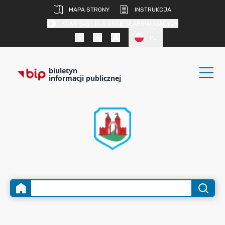
MAPA STRONY
INSTRUKCJA
KONTRAST DLA OSÓB SŁABOWIDZĄCYCH
PL
biuletyn
informacji publicznej