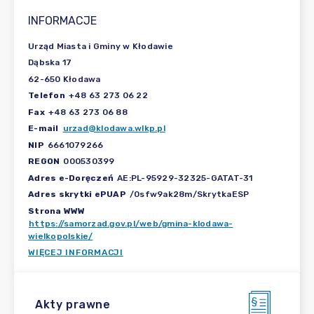
INFORMACJE
Urząd Miasta i Gminy w Kłodawie
Dąbska 17
62-650 Kłodawa
Telefon
+48 63 273 06 22
Fax
+48 63 273 06 88
E-mail
urzad@klodawa.wlkp.pl
NIP
6661079266
REGON
000530399
Adres e-Doręczeń
AE:PL-95929-32325-GATAT-31
Adres skrytki ePUAP
/0sfw9ak28m/SkrytkaESP
Strona WWW
https://samorzad.gov.pl/web/gmina-klodawa-
wielkopolskie/
WIĘCEJ INFORMACJI
Akty prawne