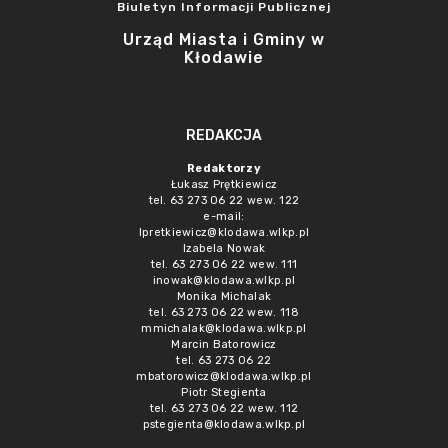
Biuletyn Informacji Publicznej
Urząd Miasta i Gminy w
Kłodawie
REDAKCJA
Redaktorzy
Łukasz Prętkiewicz
tel. 63 273 06 22 wew. 122
e-mail:
lpretkiewicz@klodawa.wlkp.pl
Izabela Nowak
tel. 63 273 06 22 wew. 111
inowak@klodawa.wlkp.pl
Monika Michalak
tel. 63 273 06 22 wew. 118
mmichalak@klodawa.wlkp.pl
Marcin Batorowicz
tel. 63 273 06 22
mbatorowicz@klodawa.wlkp.pl
Piotr Stegienta
tel. 63 273 06 22 wew. 112
pstegienta@klodawa.wlkp.pl