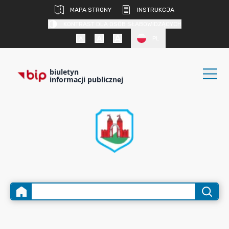
MAPA STRONY
INSTRUKCJA
KONTRAST DLA OSÓB SŁABOWIDZĄCYCH
PL
biuletyn
informacji publicznej