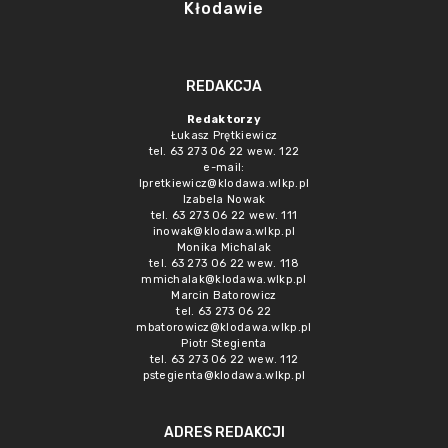
Kłodawie
REDAKCJA
Redaktorzy
Łukasz Prętkiewicz
tel. 63 273 06 22 wew. 122
e-mail:
lpretkiewicz@klodawa.wlkp.pl
Izabela Nowak
tel. 63 273 06 22 wew. 111
inowak@klodawa.wlkp.pl
Monika Michalak
tel. 63 273 06 22 wew. 118
mmichalak@klodawa.wlkp.pl
Marcin Batorowicz
tel. 63 273 06 22
mbatorowicz@klodawa.wlkp.pl
Piotr Stegienta
tel. 63 273 06 22 wew. 112
pstegienta@klodawa.wlkp.pl
ADRES REDAKCJI