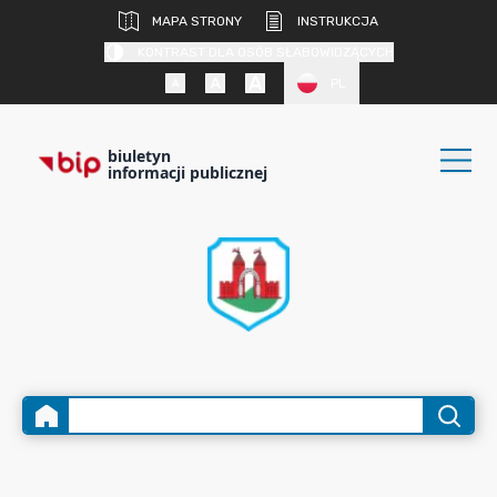
MAPA STRONY
INSTRUKCJA
KONTRAST DLA OSÓB SŁABOWIDZĄCYCH
PL
biuletyn
informacji publicznej