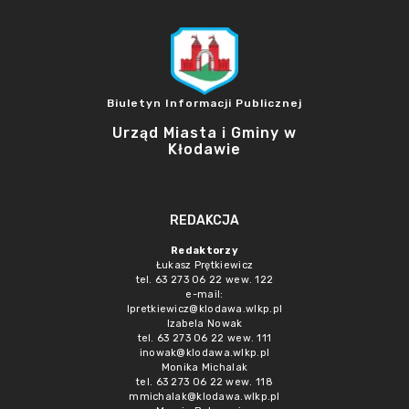
Biuletyn Informacji Publicznej
Urząd Miasta i Gminy w
Kłodawie
REDAKCJA
Redaktorzy
Łukasz Prętkiewicz
tel. 63 273 06 22 wew. 122
e-mail:
lpretkiewicz@klodawa.wlkp.pl
Izabela Nowak
tel. 63 273 06 22 wew. 111
inowak@klodawa.wlkp.pl
Monika Michalak
tel. 63 273 06 22 wew. 118
mmichalak@klodawa.wlkp.pl