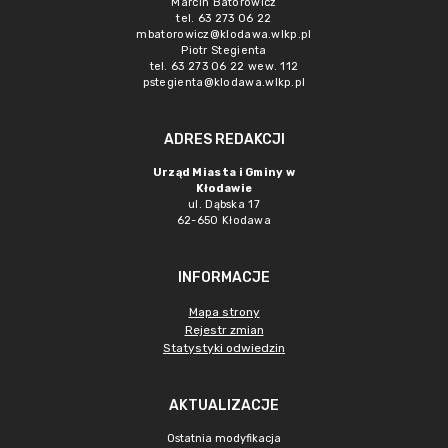
Marcin Batorowicz
tel. 63 273 06 22
mbatorowicz@klodawa.wlkp.pl
Piotr Stegienta
tel. 63 273 06 22 wew. 112
pstegienta@klodawa.wlkp.pl
ADRES REDAKCJI
Urząd Miasta i Gminy w
Kłodawie
ul. Dąbska 17
62-650 Kłodawa
INFORMACJE
Mapa strony
Rejestr zmian
Statystyki odwiedzin
AKTUALIZACJE
Ostatnia modyfikacja