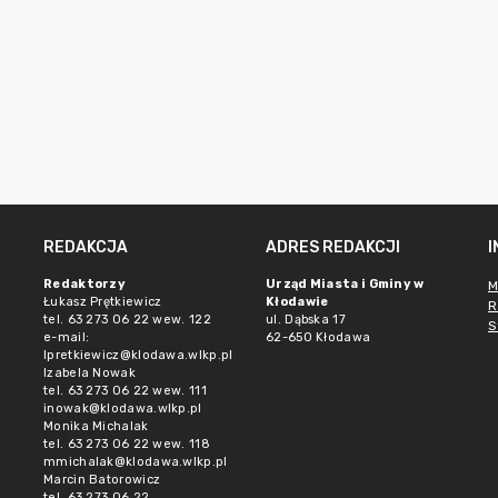
REDAKCJA
ADRES REDAKCJI
Redaktorzy
Urząd Miasta i Gminy w
M
Łukasz Prętkiewicz
Kłodawie
R
tel. 63 273 06 22 wew. 122
ul. Dąbska 17
S
e-mail:
62-650 Kłodawa
lpretkiewicz@klodawa.wlkp.pl
Izabela Nowak
tel. 63 273 06 22 wew. 111
inowak@klodawa.wlkp.pl
Monika Michalak
tel. 63 273 06 22 wew. 118
mmichalak@klodawa.wlkp.pl
Marcin Batorowicz
tel. 63 273 06 22