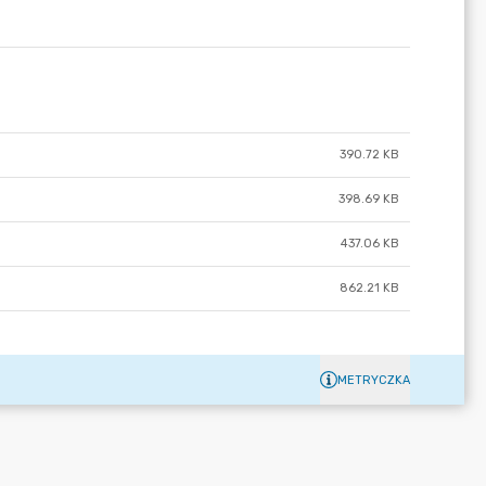
390.72 KB
398.69 KB
437.06 KB
862.21 KB
METRYCZKA