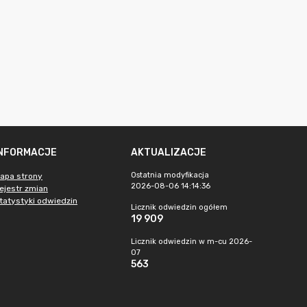
INFORMACJE
AKTUALIZACJE
Ostatnia modyfikacja
apa strony
2026-08-06 14:14:36
ejestr zmian
tatystyki odwiedzin
Licznik odwiedzin ogółem
19 909
Licznik odwiedzin w m-cu 2026-
07
563