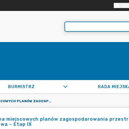
KON
BURMISTRZ
RADA MIEJSK
ZMIANA MIEJSCOWYCH PLANÓW ZAGOSPODAROWANIA PRZESTRZENNEGO DLA WYBRANYCH TERENÓW W GMINIE KŁODAWA – ETAP IX
na miejscowych planów zagospodarowania przestr
wa – Etap IX