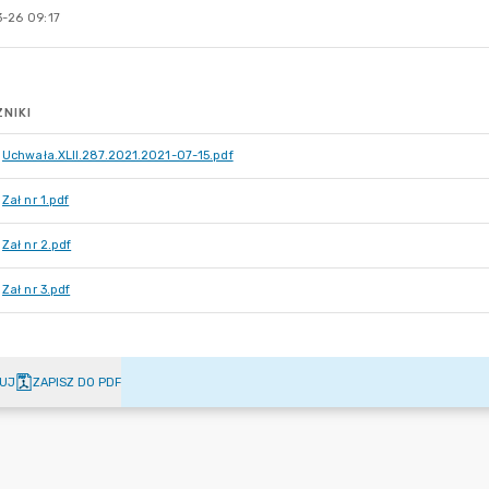
-26 09:17
NIKI
Uchwała.XLII.287.2021.2021-07-15.pdf
Zał nr 1.pdf
Zał nr 2.pdf
Zał nr 3.pdf
UJ
ZAPISZ DO PDF