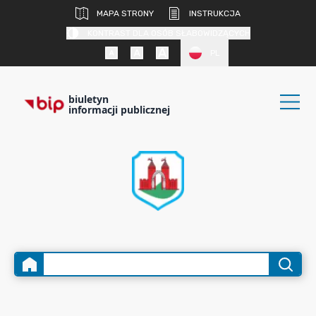
MAPA STRONY
INSTRUKCJA
KONTRAST DLA OSÓB SŁABOWIDZĄCYCH
PL
biuletyn
informacji publicznej