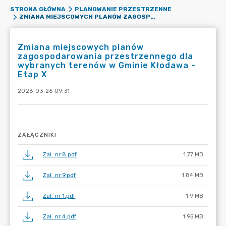
STRONA GŁÓWNA
PLANOWANIE PRZESTRZENNE
ZMIANA MIEJSCOWYCH PLANÓW ZAGOSPODAROWANIA PRZESTRZENNEGO DLA WYBRANYCH TERENÓW W GMINIE KŁODAWA – ETAP X
Zmiana miejscowych planów
zagospodarowania przestrzennego dla
wybranych terenów w Gminie Kłodawa –
Etap X
2026-03-26 09:31
ZAŁĄCZNIKI
Zał. nr 8.pdf
1.77 MB
Zał. nr 9.pdf
1.84 MB
Zał. nr 1.pdf
1.9 MB
Zał. nr 4.pdf
1.95 MB