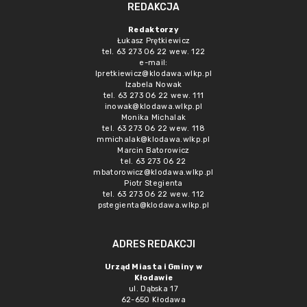
REDAKCJA
Redaktorzy
Łukasz Prętkiewicz
tel. 63 273 06 22 wew. 122
e-mail:
lpretkiewicz@klodawa.wlkp.pl
Izabela Nowak
tel. 63 273 06 22 wew. 111
inowak@klodawa.wlkp.pl
Monika Michalak
tel. 63 273 06 22 wew. 118
mmichalak@klodawa.wlkp.pl
Marcin Batorowicz
tel. 63 273 06 22
mbatorowicz@klodawa.wlkp.pl
Piotr Stegienta
tel. 63 273 06 22 wew. 112
pstegienta@klodawa.wlkp.pl
ADRES REDAKCJI
Urząd Miasta i Gminy w
Kłodawie
ul. Dąbska 17
62-650 Kłodawa