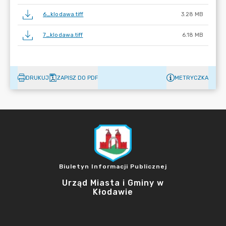
6_klodawa.tiff
3.28 MB
7_klodawa.tiff
6.18 MB
DRUKUJ
ZAPISZ DO PDF
METRYCZKA
Biuletyn Informacji Publicznej
Urząd Miasta i Gminy w
Kłodawie