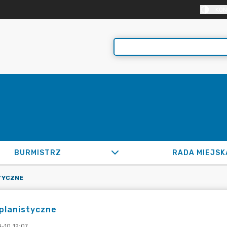
KON
BURMISTRZ
RADA MIEJSK
TYCZNE
planistyczne
-10 12:07