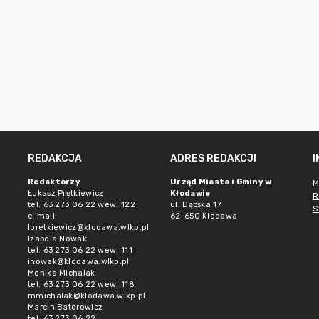
REDAKCJA
ADRES REDAKCJI
Redaktorzy
Urząd Miasta i Gminy w
M
Łukasz Prętkiewicz
Kłodawie
R
tel. 63 273 06 22 wew. 122
ul. Dąbska 17
S
e-mail:
62-650 Kłodawa
lpretkiewicz@klodawa.wlkp.pl
Izabela Nowak
tel. 63 273 06 22 wew. 111
inowak@klodawa.wlkp.pl
Monika Michalak
tel. 63 273 06 22 wew. 118
mmichalak@klodawa.wlkp.pl
Marcin Batorowicz
tel. 63 273 06 22