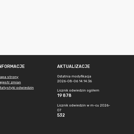
INFORMACJE
AKTUALIZACJE
Ostatnia modyfikacja
apa strony
2026-08-06 14:14:36
ejestr zmian
tatystyki odwiedzin
Licznik odwiedzin ogółem
19 878
Licznik odwiedzin w m-cu 2026-
07
532