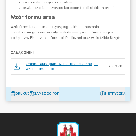
ZAŁĄCZNIKI
zmiana-aktu-planowania-przestrzennego-
33.09 KB
wzor-pisma.docx
DRUKUJ
ZAPISZ DO PDF
METRYCZKA