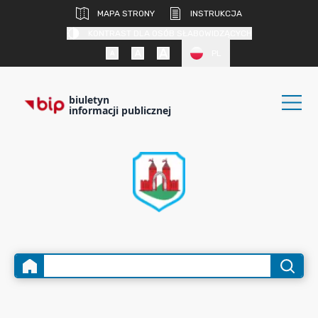
MAPA STRONY
INSTRUKCJA
KONTRAST DLA OSÓB SŁABOWIDZĄCYCH
PL
biuletyn
informacji publicznej