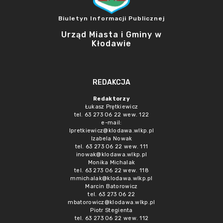
Biuletyn Informacji Publicznej
Urząd Miasta i Gminy w
Kłodawie
REDAKCJA
Redaktorzy
Łukasz Prętkiewicz
tel. 63 273 06 22 wew. 122
e-mail:
lpretkiewicz@klodawa.wlkp.pl
Izabela Nowak
tel. 63 273 06 22 wew. 111
inowak@klodawa.wlkp.pl
Monika Michalak
tel. 63 273 06 22 wew. 118
mmichalak@klodawa.wlkp.pl
Marcin Batorowicz
tel. 63 273 06 22
mbatorowicz@klodawa.wlkp.pl
Piotr Stegienta
tel. 63 273 06 22 wew. 112