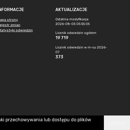
INFORMACJE
AKTUALIZACJE
Ostatnia modyfikacja
apa strony
2026-08-05 05:55:05
ejestr zmian
tatystyki odwiedzin
Licznik odwiedzin ogółem
19 719
Licznik odwiedzin w m-cu 2026-
07
373
nki przechowywania lub dostępu do plików
Zamknij