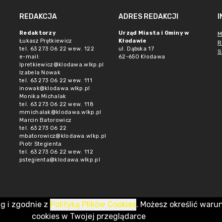
REDAKCJA
ADRES REDAKCJI
Redaktorzy
Urząd Miasta i Gminy w
M
Łukasz Prętkiewicz
Kłodawie
R
tel. 63 273 06 22 wew. 122
ul. Dąbska 17
S
e-mail:
62-650 Kłodawa
lpretkiewicz@klodawa.wlkp.pl
Izabela Nowak
tel. 63 273 06 22 wew. 111
inowak@klodawa.wlkp.pl
Monika Michalak
tel. 63 273 06 22 wew. 118
mmichalak@klodawa.wlkp.pl
Marcin Batorowicz
tel. 63 273 06 22
mbatorowicz@klodawa.wlkp.pl
Piotr Stegienta
tel. 63 273 06 22 wew. 112
pstegienta@klodawa.wlkp.pl
ug i zgodnie z
Polityką Plików Cookies
. Możesz określić waru
cookies w Twojej przeglądarce