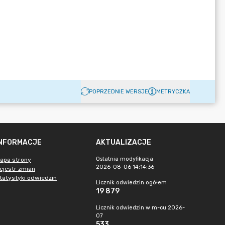
POPRZEDNIE WERSJE
METRYCZKA
INFORMACJE
AKTUALIZACJE
Ostatnia modyfikacja
apa strony
2026-08-06 14:14:36
ejestr zmian
tatystyki odwiedzin
Licznik odwiedzin ogółem
19 879
Licznik odwiedzin w m-cu 2026-
07
533