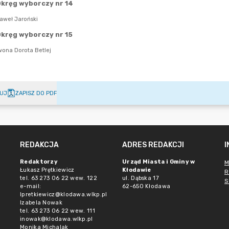
UJ
ZAPISZ DO PDF
REDAKCJA
ADRES REDAKCJI
Redaktorzy
Urząd Miasta i Gminy w
M
Łukasz Prętkiewicz
Kłodawie
R
tel. 63 273 06 22 wew. 122
ul. Dąbska 17
S
e-mail:
62-650 Kłodawa
lpretkiewicz@klodawa.wlkp.pl
Izabela Nowak
tel. 63 273 06 22 wew. 111
inowak@klodawa.wlkp.pl
Monika Michalak