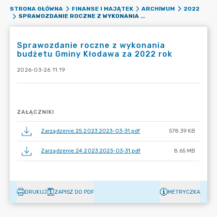
STRONA GŁÓWNA
FINANSE I MAJĄTEK
ARCHIWUM
2022
SPRAWOZDANIE ROCZNE Z WYKONANIA BUDŻETU GMINY KŁODAWA ZA 2022 ROK
Sprawozdanie roczne z wykonania
budżetu Gminy Kłodawa za 2022 rok
2026-03-26 11:19
ZAŁĄCZNIKI
Zarządzenie.25.2023.2023-03-31.pdf
578.39 KB
Zarządzenie.24.2023.2023-03-31.pdf
8.65 MB
DRUKUJ
ZAPISZ DO PDF
METRYCZKA