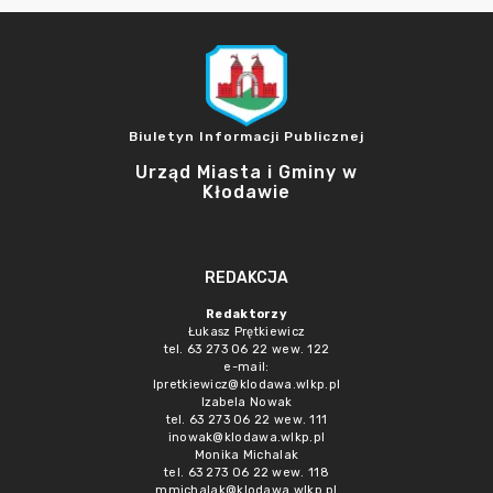
Biuletyn Informacji Publicznej
Urząd Miasta i Gminy w
Kłodawie
REDAKCJA
Redaktorzy
Łukasz Prętkiewicz
tel. 63 273 06 22 wew. 122
e-mail:
lpretkiewicz@klodawa.wlkp.pl
Izabela Nowak
tel. 63 273 06 22 wew. 111
inowak@klodawa.wlkp.pl
Monika Michalak
tel. 63 273 06 22 wew. 118
mmichalak@klodawa.wlkp.pl