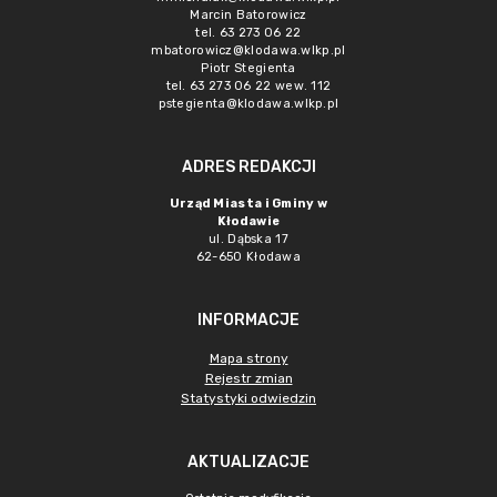
Marcin Batorowicz
tel. 63 273 06 22
mbatorowicz@klodawa.wlkp.pl
Piotr Stegienta
tel. 63 273 06 22 wew. 112
pstegienta@klodawa.wlkp.pl
ADRES REDAKCJI
Urząd Miasta i Gminy w
Kłodawie
ul. Dąbska 17
62-650 Kłodawa
INFORMACJE
Mapa strony
Rejestr zmian
Statystyki odwiedzin
AKTUALIZACJE