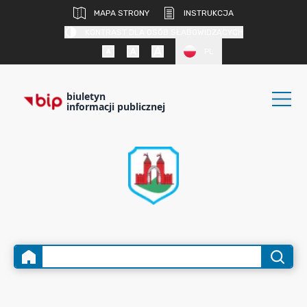
MAPA STRONY
INSTRUKCJA
KONTRAST DLA OSÓB SŁABOWIDZĄCYCH
PL
biuletyn
informacji publicznej