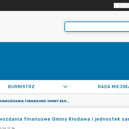
KON
BURMISTRZ
RADA MIEJSK
SPRAWOZDANIA FINANSOWE GMINY KŁODAWA I JEDNOSTEK SAMORZĄDU TERYTORIALNEGO ZA 2021 ROK
ozdania finansowe Gminy Kłodawa i jednostek sam
-26 11:34