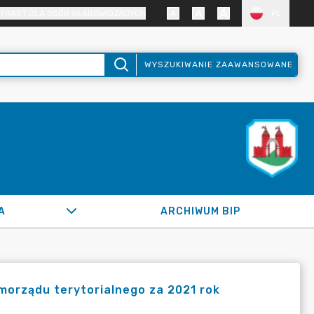
TRAST DLA OSÓB SŁABOWIDZĄCYCH
PL
WYSZUKIWANIE ZAAWANSOWANE
A
ARCHIWUM BIP
orządu terytorialnego za 2021 rok