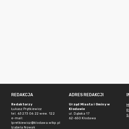
REDAKCJA
ADRES REDAKCJI
Redaktorzy
Urząd Miasta i Gminy w
M
Łukasz Prętkiewicz
Kłodawie
R
tel. 63 273 06 22 wew. 122
ul. Dąbska 17
S
e-mail:
62-650 Kłodawa
lpretkiewicz@klodawa.wlkp.pl
Izabela Nowak