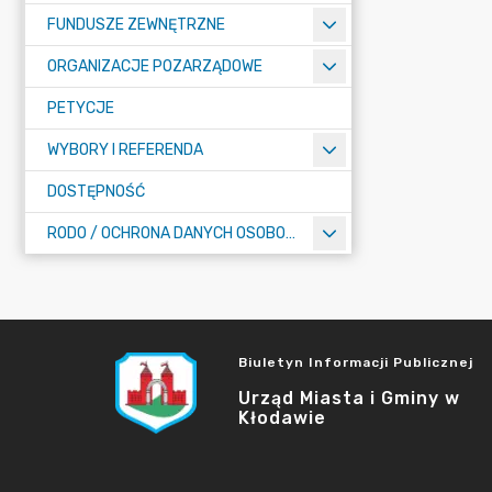
FUNDUSZE ZEWNĘTRZNE
ORGANIZACJE POZARZĄDOWE
PETYCJE
WYBORY I REFERENDA
DOSTĘPNOŚĆ
RODO / OCHRONA DANYCH OSOBOWYCH
Biuletyn Informacji Publicznej
Urząd Miasta i Gminy w
Kłodawie