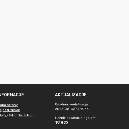
INFORMACJE
AKTUALIZACJE
Ostatnia modyfikacja
apa strony
2026-08-06 14:14:36
ejestr zmian
tatystyki odwiedzin
Licznik odwiedzin ogółem
19 822