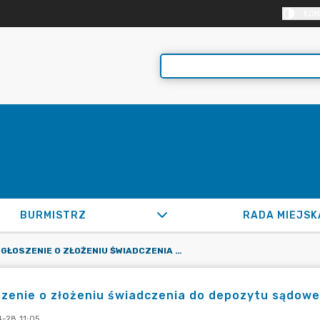
KON
BURMISTRZ
RADA MIEJSK
OGŁOSZENIE O ZŁOŻENIU ŚWIADCZENIA DO DEPOZYTU SĄDOWEGO (SYGN. AKT I NS 824/25)
zenie o złożeniu świadczenia do depozytu sądoweg
-28 11:05