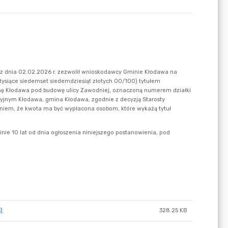
)
328.25 KB