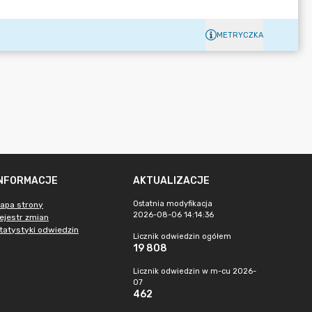
METRYCZKA
INFORMACJE
AKTUALIZACJE
Ostatnia modyfikacja
apa strony
2026-08-06 14:14:36
ejestr zmian
tatystyki odwiedzin
Licznik odwiedzin ogółem
19 808
Licznik odwiedzin w m-cu 2026-
07
462