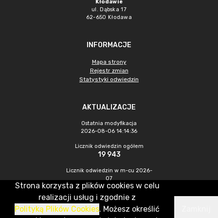
Kłodawie
ul. Dąbska 17
62-650 Kłodawa
INFORMACJE
Mapa strony
Rejestr zmian
Statystyki odwiedzin
AKTUALIZACJE
Ostatnia modyfikacja
2026-08-06 14:14:36
Licznik odwiedzin ogółem
19 943
Licznik odwiedzin w m-cu 2026-
07
Strona korzysta z plików cookies w celu
597
realizacji usług i zgodnie z
Polityką Plików Cookies
. Możesz określić
Zamknij
CMS & Hosting: Nefeni Sp. z o.o.