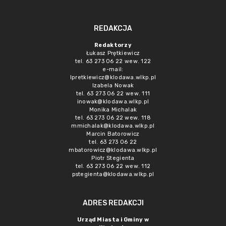
REDAKCJA
Redaktorzy
Łukasz Prętkiewicz
tel. 63 273 06 22 wew. 122
e-mail:
lpretkiewicz@klodawa.wlkp.pl
Izabela Nowak
tel. 63 273 06 22 wew. 111
inowak@klodawa.wlkp.pl
Monika Michalak
tel. 63 273 06 22 wew. 118
mmichalak@klodawa.wlkp.pl
Marcin Batorowicz
tel. 63 273 06 22
mbatorowicz@klodawa.wlkp.pl
Piotr Stegienta
tel. 63 273 06 22 wew. 112
pstegienta@klodawa.wlkp.pl
ADRES REDAKCJI
Urząd Miasta i Gminy w