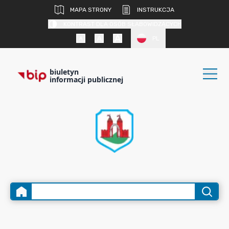
MAPA STRONY
INSTRUKCJA
KONTRAST DLA OSÓB SŁABOWIDZĄCYCH
PL
biuletyn
informacji publicznej