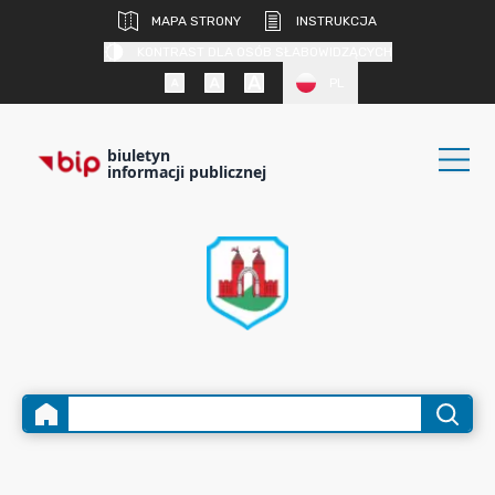
MAPA STRONY
INSTRUKCJA
KONTRAST DLA OSÓB SŁABOWIDZĄCYCH
PL
biuletyn
informacji publicznej