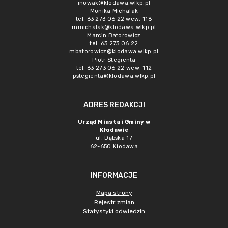
inowak@klodawa.wlkp.pl
Monika Michalak
tel. 63 273 06 22 wew. 118
mmichalak@klodawa.wlkp.pl
Marcin Batorowicz
tel. 63 273 06 22
mbatorowicz@klodawa.wlkp.pl
Piotr Stegienta
tel. 63 273 06 22 wew. 112
pstegienta@klodawa.wlkp.pl
ADRES REDAKCJI
Urząd Miasta i Gminy w
Kłodawie
ul. Dąbska 17
62-650 Kłodawa
INFORMACJE
Mapa strony
Rejestr zmian
Statystyki odwiedzin