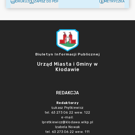
DRUKUJ
ZAPISZ DO PDF
METRYCZKA
Biuletyn Informacji Publicznej
Urząd Miasta i Gminy w
Kłodawie
REDAKCJA
Redaktorzy
Łukasz Prętkiewicz
tel. 63 273 06 22 wew. 122
e-mail:
lpretkiewicz@klodawa.wlkp.pl
Izabela Nowak
tel. 63 273 06 22 wew. 111