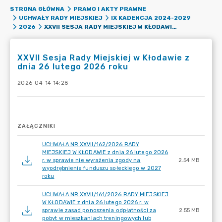
STRONA GŁÓWNA
PRAWO I AKTY PRAWNE
UCHWAŁY RADY MIEJSKIEJ
IX KADENCJA 2024-2029
XXVII SESJA RADY MIEJSKIEJ W KŁODAWIE Z DNIA 26 LUTEGO 2026 ROKU
2026
XXVII Sesja Rady Miejskiej w Kłodawie z
dnia 26 lutego 2026 roku
2026-04-14 14:28
ZAŁĄCZNIKI
UCHWAŁA NR XXVII/162/2026 RADY
MIEJSKIEJ W KŁODAWIE z dnia 26 lutego 2026
r. w sprawie nie wyrażenia zgody na
2.54 MB
wyodrębnienie funduszu sołeckiego w 2027
roku
UCHWAŁA NR XXVII/161/2026 RADY MIEJSKIEJ
W KŁODAWIE z dnia 26 lutego 2026 r. w
sprawie zasad ponoszenia odpłatności za
2.55 MB
pobyt w mieszkaniach treningowych lub