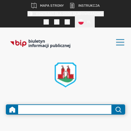
MAPA STRONY
INSTRUKCJA
KONTRAST DLA OSÓB SŁABOWIDZĄCYCH
PL
biuletyn
informacji publicznej