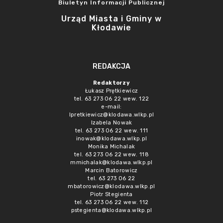
Biuletyn Informacji Publicznej
Urząd Miasta i Gminy w
Kłodawie
REDAKCJA
Redaktorzy
Łukasz Prętkiewicz
tel. 63 273 06 22 wew. 122
e-mail:
lpretkiewicz@klodawa.wlkp.pl
Izabela Nowak
tel. 63 273 06 22 wew. 111
inowak@klodawa.wlkp.pl
Monika Michalak
tel. 63 273 06 22 wew. 118
mmichalak@klodawa.wlkp.pl
Marcin Batorowicz
tel. 63 273 06 22
mbatorowicz@klodawa.wlkp.pl
Piotr Stegienta
tel. 63 273 06 22 wew. 112
pstegienta@klodawa.wlkp.pl