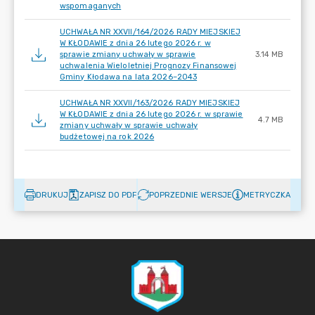
wspomaganych
UCHWAŁA NR XXVII/164/2026 RADY MIEJSKIEJ
W KŁODAWIE z dnia 26 lutego 2026 r. w
sprawie zmiany uchwały w sprawie
3.14 MB
uchwalenia Wieloletniej Prognozy Finansowej
Gminy Kłodawa na lata 2026–2043
UCHWAŁA NR XXVII/163/2026 RADY MIEJSKIEJ
W KŁODAWIE z dnia 26 lutego 2026 r. w sprawie
4.7 MB
zmiany uchwały w sprawie uchwały
budżetowej na rok 2026
DRUKUJ
ZAPISZ DO PDF
POPRZEDNIE WERSJE
METRYCZKA