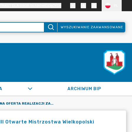
TRAST DLA OSÓB SŁABOWIDZĄCYCH
PL
WYSZUKIWANIE ZAAWANSOWANE
A
ARCHIWUM BIP
UPROSZCZONA OFERTA REALIZACJI ZADANIA PUBLICZNEGO: "XVIII OTWARTE MISTRZOSTWA WIELKOPOLSKI OYAMA PFK W KATA"
III Otwarte Mistrzostwa Wielkopolski