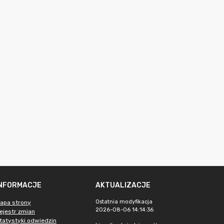
INFORMACJE
AKTUALIZACJE
Ostatnia modyfikacja
apa strony
2026-08-06 14:14:36
ejestr zmian
tatystyki odwiedzin