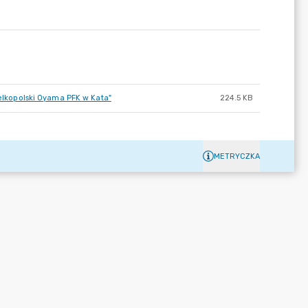
ielkopolski Oyama PFK w Kata"
224.5 KB
METRYCZKA