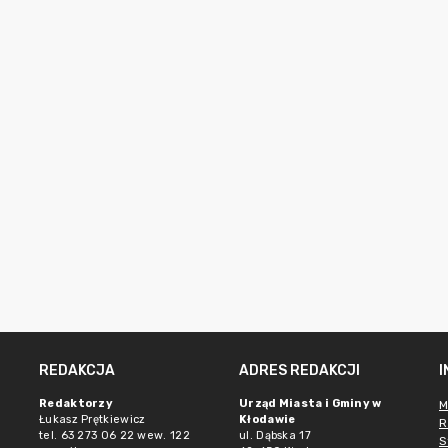
REDAKCJA
ADRES REDAKCJI
Redaktorzy
Urząd Miasta i Gminy w
M
Łukasz Prętkiewicz
Kłodawie
R
tel. 63 273 06 22 wew. 122
ul. Dąbska 17
S