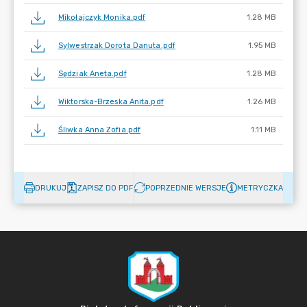
Mikołajczyk Monika.pdf
1.28 MB
Sylwestrzak Dorota Danuta.pdf
1.95 MB
Sędziak Aneta.pdf
1.28 MB
Wiktorska-Brzeska Anita.pdf
1.26 MB
Śliwka Anna Zofia.pdf
1.11 MB
DRUKUJ
ZAPISZ DO PDF
POPRZEDNIE WERSJE
METRYCZKA