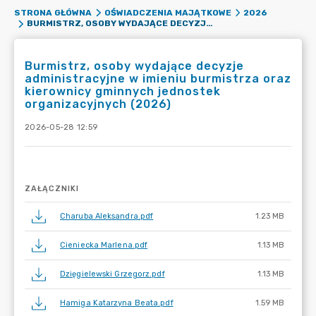
STRONA GŁÓWNA
OŚWIADCZENIA MAJĄTKOWE
2026
BURMISTRZ, OSOBY WYDAJĄCE DECYZJE ADMINISTRACYJNE W IMIENIU BURMISTRZA ORAZ KIEROWNICY GMINNYCH JEDNOSTEK ORGANIZACYJNYCH (2026)
Burmistrz, osoby wydające decyzje
administracyjne w imieniu burmistrza oraz
kierownicy gminnych jednostek
organizacyjnych (2026)
2026-05-28 12:59
ZAŁĄCZNIKI
Charuba Aleksandra.pdf
1.23 MB
Cieniecka Marlena.pdf
1.13 MB
Dzięgielewski Grzegorz.pdf
1.13 MB
Hamiga Katarzyna Beata.pdf
1.59 MB