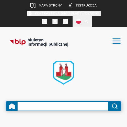
MAPA STRONY
INSTRUKCJA
KONTRAST DLA OSÓB SŁABOWIDZĄCYCH
PL
biuletyn
informacji publicznej