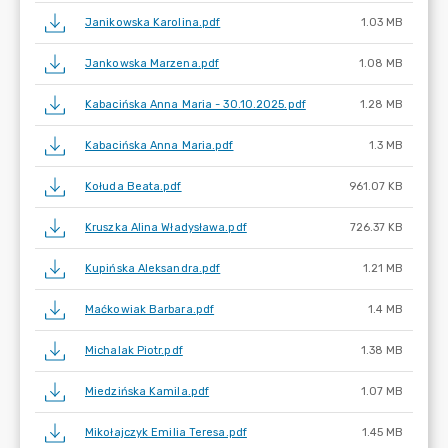
Janikowska Karolina.pdf
1.03 MB
Jankowska Marzena.pdf
1.08 MB
Kabacińska Anna Maria - 30.10.2025.pdf
1.28 MB
Kabacińska Anna Maria.pdf
1.3 MB
Kołuda Beata.pdf
961.07 KB
Kruszka Alina Władysława.pdf
726.37 KB
Kupińska Aleksandra.pdf
1.21 MB
Maćkowiak Barbara.pdf
1.4 MB
Michalak Piotr.pdf
1.38 MB
Miedzińska Kamila.pdf
1.07 MB
Mikołajczyk Emilia Teresa.pdf
1.45 MB