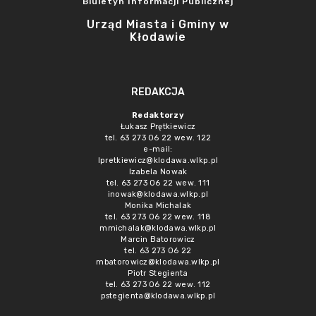
Biuletyn Informacji Publicznej
Urząd Miasta i Gminy w
Kłodawie
REDAKCJA
Redaktorzy
Łukasz Prętkiewicz
tel. 63 273 06 22 wew. 122
e-mail:
lpretkiewicz@klodawa.wlkp.pl
Izabela Nowak
tel. 63 273 06 22 wew. 111
inowak@klodawa.wlkp.pl
Monika Michalak
tel. 63 273 06 22 wew. 118
mmichalak@klodawa.wlkp.pl
Marcin Batorowicz
tel. 63 273 06 22
mbatorowicz@klodawa.wlkp.pl
Piotr Stegienta
tel. 63 273 06 22 wew. 112
pstegienta@klodawa.wlkp.pl