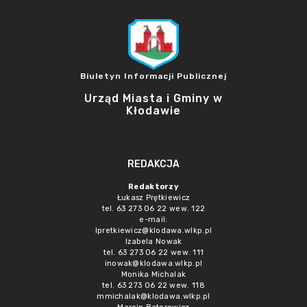
Biuletyn Informacji Publicznej
Urząd Miasta i Gminy w
Kłodawie
REDAKCJA
Redaktorzy
Łukasz Prętkiewicz
tel. 63 273 06 22 wew. 122
e-mail:
lpretkiewicz@klodawa.wlkp.pl
Izabela Nowak
tel. 63 273 06 22 wew. 111
inowak@klodawa.wlkp.pl
Monika Michalak
tel. 63 273 06 22 wew. 118
mmichalak@klodawa.wlkp.pl