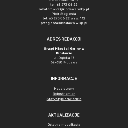
Marcin Batorowicz
tel. 63 273 06 22
mbatorowicz@klodawa.wlkp.pl
Piotr Stegienta
tel. 63 273 06 22 wew. 112
pstegienta@klodawa.wlkp.pl
ADRES REDAKCJI
Urząd Miasta i Gminy w
Kłodawie
ul. Dąbska 17
62-650 Kłodawa
INFORMACJE
Mapa strony
Rejestr zmian
Statystyki odwiedzin
AKTUALIZACJE
Ostatnia modyfikacja