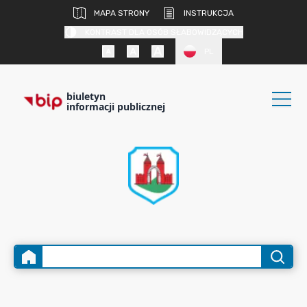
MAPA STRONY
INSTRUKCJA
KONTRAST DLA OSÓB SŁABOWIDZĄCYCH
PL
biuletyn
informacji publicznej