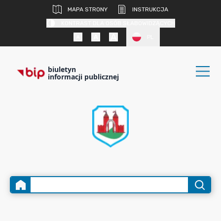
MAPA STRONY
INSTRUKCJA
KONTRAST DLA OSÓB SŁABOWIDZĄCYCH
PL
biuletyn
informacji publicznej