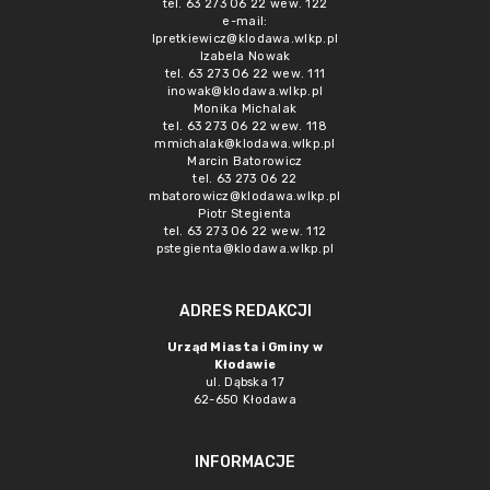
tel. 63 273 06 22 wew. 122
e-mail:
lpretkiewicz@klodawa.wlkp.pl
Izabela Nowak
tel. 63 273 06 22 wew. 111
inowak@klodawa.wlkp.pl
Monika Michalak
tel. 63 273 06 22 wew. 118
mmichalak@klodawa.wlkp.pl
Marcin Batorowicz
tel. 63 273 06 22
mbatorowicz@klodawa.wlkp.pl
Piotr Stegienta
tel. 63 273 06 22 wew. 112
pstegienta@klodawa.wlkp.pl
ADRES REDAKCJI
Urząd Miasta i Gminy w
Kłodawie
ul. Dąbska 17
62-650 Kłodawa
INFORMACJE