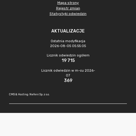
Mapa strony
Rejestr zmian
Statystyki odwiedzin
AKTUALIZACJE
Ostatnia modyfikacja
2026-08-05 05:55:05
Licznik odwiedzin ogółem
19 715
Licznik odwiedzin w m-cu 2026-
07
369
CMS & Hosting: Nefeni Sp. z o.o.