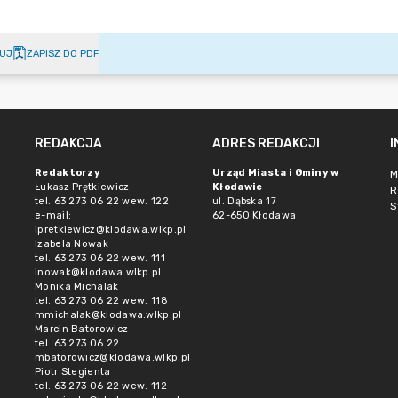
UJ
ZAPISZ DO PDF
REDAKCJA
ADRES REDAKCJI
Redaktorzy
Urząd Miasta i Gminy w
M
Łukasz Prętkiewicz
Kłodawie
R
tel. 63 273 06 22 wew. 122
ul. Dąbska 17
S
e-mail:
62-650 Kłodawa
lpretkiewicz@klodawa.wlkp.pl
Izabela Nowak
tel. 63 273 06 22 wew. 111
inowak@klodawa.wlkp.pl
Monika Michalak
tel. 63 273 06 22 wew. 118
mmichalak@klodawa.wlkp.pl
Marcin Batorowicz
tel. 63 273 06 22
mbatorowicz@klodawa.wlkp.pl
Piotr Stegienta
tel. 63 273 06 22 wew. 112