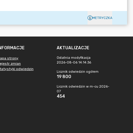
METRYCZKA
INFORMACJE
AKTUALIZACJE
Ostatnia modyfikacja
apa strony
2026-08-06 14:14:36
ejestr zmian
tatystyki odwiedzin
Licznik odwiedzin ogółem
19 800
Licznik odwiedzin w m-cu 2026-
07
454