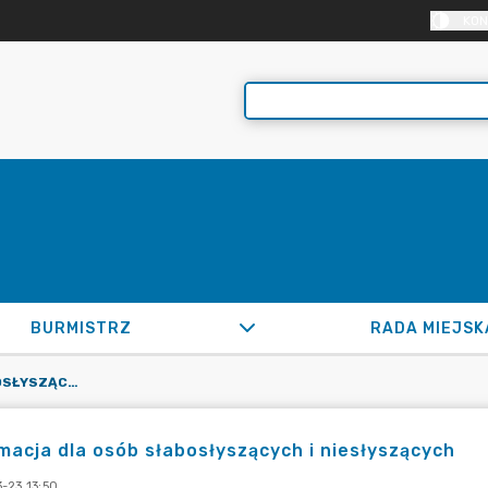
KON
BURMISTRZ
RADA MIEJSK
INFORMACJA DLA OSÓB SŁABOSŁYSZĄCYCH I NIESŁYSZĄCYCH
macja dla osób słabosłyszących i niesłyszących
-23 13:50