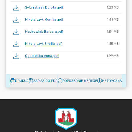
Sylwestrzak Dorota .pdf
1.23 MB
Mikołajczyk Monika .pdf
1.41 MB
Maćkowiak Barbara.pdf
1.54 MB
Mikołajczyk Emilia .pdf
1.55 MB
Ogorzelska Anna.pdf
1.99 MB
DRUKUJ
ZAPISZ DO PDF
POPRZEDNIE WERSJE
METRYCZKA