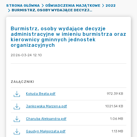
STRONA GŁÓWNA
OŚWIADCZENIA MAJĄTKOWE
2022
BURMISTRZ, OSOBY WYDAJĄCE DECYZJE ADMINISTRACYJNE W IMIENIU BURMISTRZA ORAZ KIEROWNICY GMINNYCH JEDNOSTEK ORGANIZACYJNYCH
Burmistrz, osoby wydające decyzje
administracyjne w imieniu burmistrza oraz
kierownicy gminnych jednostek
organizacyjnych
2026-03-24 12:10
ZAŁĄCZNIKI
Kołuda Beata.pdf
972.39 KB
Jankowska Marzena.pdf
1021.54 KB
Charuba Aleksandra.pdf
1.06 MB
Gaudyn Małgorzata.pdf
1.13 MB