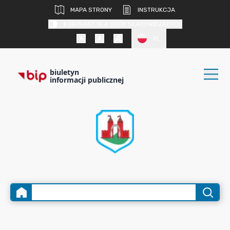
MAPA STRONY
INSTRUKCJA
KONTRAST DLA OSÓB SŁABOWIDZĄCYCH
PL
biuletyn
informacji publicznej