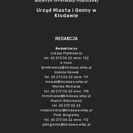
Biuletyn Informacji Publicznej
Urząd Miasta i Gminy w
Kłodawie
REDAKCJA
Redaktorzy
Łukasz Prętkiewicz
tel. 63 273 06 22 wew. 122
e-mail:
lpretkiewicz@klodawa.wlkp.pl
Izabela Nowak
tel. 63 273 06 22 wew. 111
inowak@klodawa.wlkp.pl
Monika Michalak
tel. 63 273 06 22 wew. 118
mmichalak@klodawa.wlkp.pl
Marcin Batorowicz
tel. 63 273 06 22
mbatorowicz@klodawa.wlkp.pl
Piotr Stegienta
tel. 63 273 06 22 wew. 112
pstegienta@klodawa.wlkp.pl