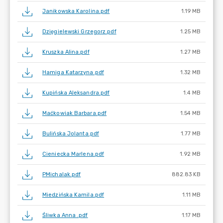
Janikowska Karolina.pdf
1.19 MB
Dzięgielewski Grzegorz.pdf
1.25 MB
Kruszka Alina.pdf
1.27 MB
Hamiga Katarzyna.pdf
1.32 MB
Kupińska Aleksandra.pdf
1.4 MB
Maćkowiak Barbara.pdf
1.54 MB
Bulińska Jolanta.pdf
1.77 MB
Cieniecka Marlena.pdf
1.92 MB
PMichalak.pdf
882.83 KB
Miedzińska Kamila.pdf
1.11 MB
Śliwka Anna .pdf
1.17 MB