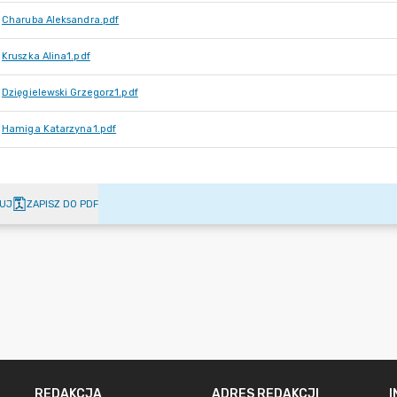
Charuba Aleksandra.pdf
Kruszka Alina1.pdf
Dzięgielewski Grzegorz1.pdf
Hamiga Katarzyna1.pdf
UJ
ZAPISZ DO PDF
REDAKCJA
ADRES REDAKCJI