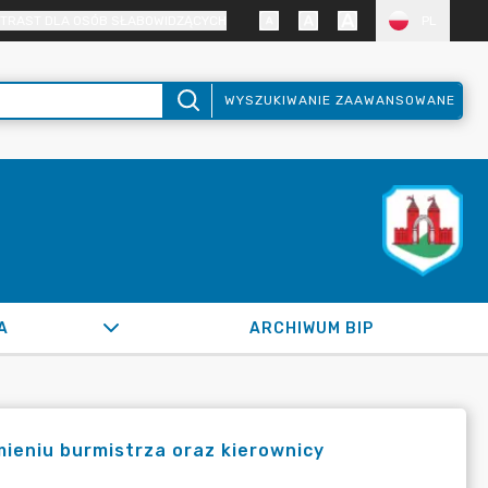
TRAST DLA OSÓB SŁABOWIDZĄCYCH
PL
WYSZUKIWANIE ZAAWANSOWANE
A
ARCHIWUM BIP
mieniu burmistrza oraz kierownicy