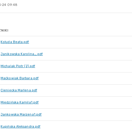
-24 09:48
NIKI
Kołuda Beata.pdf
Janikowska Karolina_.pdf
Michalak Piotr (2).pdf
Maćkowiak Barbara.pdf
Cieniecka Marlena.pdf
Miedzińska Kamila1.pdf
Jankowska Marzena1.pdf
Kupińska Aleksandra.pdf