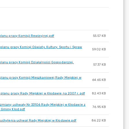
planu pracy Komisji Rewizyjnej.pdf
55.57 KB
planu pracy Komisji Oświaty, Kultury, Sportu i Spraw
59.02 KB
planu pracy Komisji Działalności Gospodarczej,
57.37 KB
planu pracy Komisji Mieszkaniowej Rady Miejskiej w
64.65 KB
 planu pracy Rady Miejskiej w Kłodawie na 2007 r..pdf
82.43 KB
 zmiany uchwały Nr 33106 Rady Miejskiej w Kłodawie z
76.95 KB
u Gminy Kłod.pdf
 uchylenia uchwał Rady Miejskiej w Kłodawie.pdf
86.22 KB