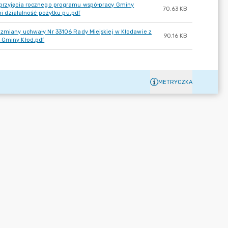
e przyjęcia rocznego programu współpracy Gminy
70.63 KB
 działalność pożytku pu.pdf
e zmiany uchwały Nr 33106 Rady Miejskiej w Kłodawie z
90.16 KB
u Gminy Kłod.pdf
METRYCZKA