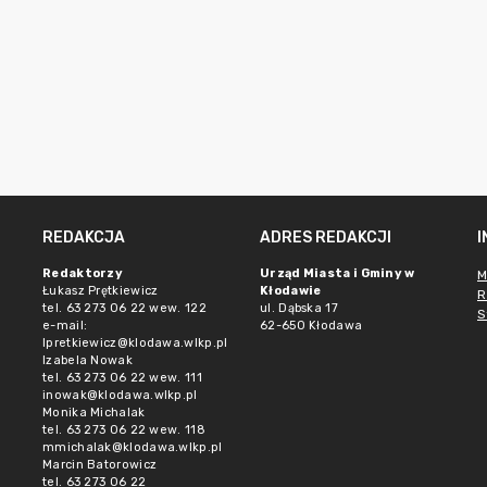
REDAKCJA
ADRES REDAKCJI
Redaktorzy
Urząd Miasta i Gminy w
M
Łukasz Prętkiewicz
Kłodawie
R
tel. 63 273 06 22 wew. 122
ul. Dąbska 17
S
e-mail:
62-650 Kłodawa
lpretkiewicz@klodawa.wlkp.pl
Izabela Nowak
tel. 63 273 06 22 wew. 111
inowak@klodawa.wlkp.pl
Monika Michalak
tel. 63 273 06 22 wew. 118
mmichalak@klodawa.wlkp.pl
Marcin Batorowicz
tel. 63 273 06 22