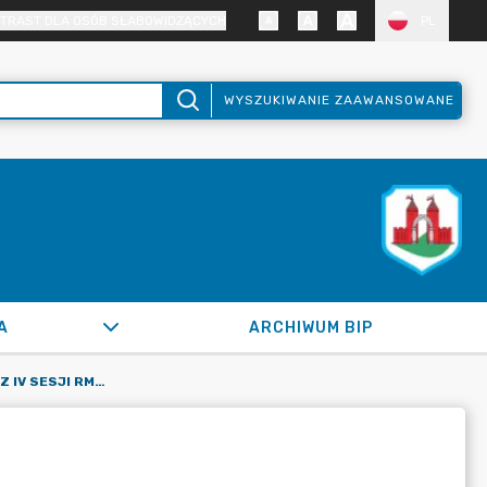
TRAST DLA OSÓB SŁABOWIDZĄCYCH
PL
WYSZUKIWANIE ZAAWANSOWANE
A
ARCHIWUM BIP
UCHWAŁY RADY MIEJSKIEJ Z IV SESJI RM Z DNIA 22.01.2007R.