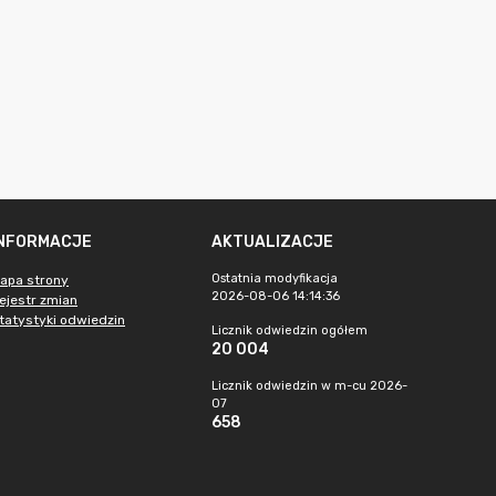
INFORMACJE
AKTUALIZACJE
Ostatnia modyfikacja
apa strony
2026-08-06 14:14:36
ejestr zmian
tatystyki odwiedzin
Licznik odwiedzin ogółem
20 004
Licznik odwiedzin w m-cu 2026-
07
658