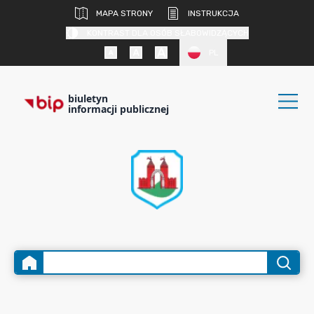
MAPA STRONY
INSTRUKCJA
KONTRAST DLA OSÓB SŁABOWIDZĄCYCH
PL
biuletyn
informacji publicznej