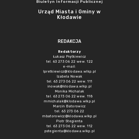
Biuletyn Informacji Publicznej
Urząd Miasta i Gminy w
Kłodawie
REDAKCJA
Redaktorzy
Łukasz Prętkiewicz
tel. 63 273 06 22 wew. 122
e-mail:
lpretkiewicz@klodawa.wlkp.pl
Izabela Nowak
tel. 63 273 06 22 wew. 111
inowak@klodawa.wlkp.pl
Monika Michalak
tel. 63 273 06 22 wew. 118
mmichalak@klodawa.wlkp.pl
Marcin Batorowicz
tel. 63 273 06 22
mbatorowicz@klodawa.wlkp.pl
Piotr Stegienta
tel. 63 273 06 22 wew. 112
pstegienta@klodawa.wlkp.pl