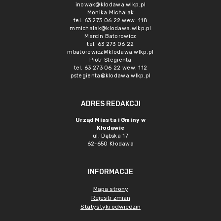
inowak@klodawa.wlkp.pl
Monika Michalak
tel. 63 273 06 22 wew. 118
mmichalak@klodawa.wlkp.pl
Marcin Batorowicz
tel. 63 273 06 22
mbatorowicz@klodawa.wlkp.pl
Piotr Stegienta
tel. 63 273 06 22 wew. 112
pstegienta@klodawa.wlkp.pl
ADRES REDAKCJI
Urząd Miasta i Gminy w
Kłodawie
ul. Dąbska 17
62-650 Kłodawa
INFORMACJE
Mapa strony
Rejestr zmian
Statystyki odwiedzin