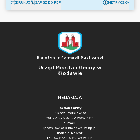
DRUKUJ
ZAPISZ DO PDF
METRYCZKA
Biuletyn Informacji Publicznej
Urząd Miasta i Gminy w
Kłodawie
REDAKCJA
Redaktorzy
Łukasz Prętkiewicz
tel. 63 273 06 22 wew. 122
e-mail:
lpretkiewicz@klodawa.wlkp.pl
Izabela Nowak
tel. 63 273 06 22 wew. 111