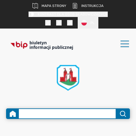
MAPA STRONY
INSTRUKCJA
KONTRAST DLA OSÓB SŁABOWIDZĄCYCH
PL
biuletyn
informacji publicznej