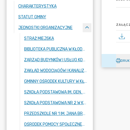
CHARAKTERYSTYKA
STATUT GMINY
ZAŁĄCZ
JEDNOSTKI ORGANIZACYJNE
STRAŻ MIEJSKA
BIBLIOTEKA PUBLICZNA W KŁODAWIE
ZARZĄD BUDYNKÓW I USŁUG KOMUNALNYCH W KŁODAWIE
DRUK
ZAKŁAD WODOCIĄGÓW I KANALIZACJI W KŁODAWIE
GMINNY OŚRODEK KULTURY W KŁODAWIE
SZKOŁA PODSTAWOWA IM. GEN. T.KUTRZEBY W BIERZWIENNEJ DŁUGIEJ
SZKOŁA PODSTAWOWA NR 2 W KŁODAWIE IM. BIAŁYCH GÓRNIKÓW
PRZEDSZKOLE NR 1 IM. JANA BRZECHWY
OŚRODEK POMOCY SPOŁECZNEJ W KŁODAWIE