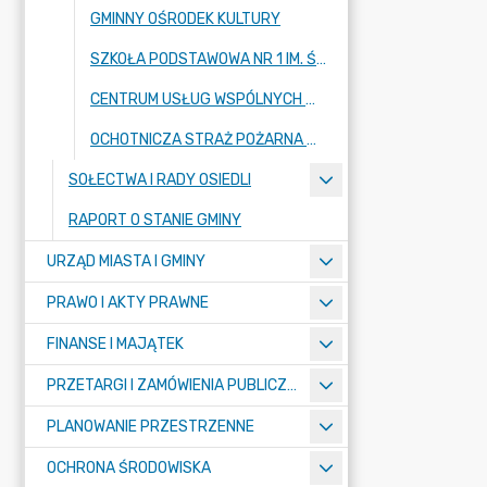
GMINNY OŚRODEK KULTURY
SZKOŁA PODSTAWOWA NR 1 IM. ŚW. JANA PAWŁA II
CENTRUM USŁUG WSPÓLNYCH W KŁODAWIE
OCHOTNICZA STRAŻ POŻARNA W KŁODAWIE
SOŁECTWA I RADY OSIEDLI
RAPORT O STANIE GMINY
URZĄD MIASTA I GMINY
PRAWO I AKTY PRAWNE
FINANSE I MAJĄTEK
PRZETARGI I ZAMÓWIENIA PUBLICZNE
PLANOWANIE PRZESTRZENNE
OCHRONA ŚRODOWISKA