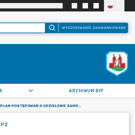
TRAST DLA OSÓB SŁABOWIDZĄCYCH
PL
WYSZUKIWANIE ZAAWANSOWANE
A
ARCHIWUM BIP
PLAN POSTĘPOWAŃ O UDZIELENIE ZAMÓWIEŃ NA ROK 2025 - SP2
SP2