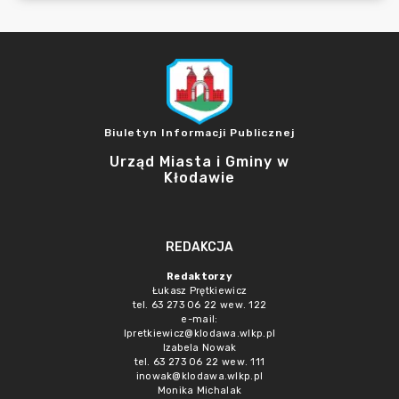
Biuletyn Informacji Publicznej
Urząd Miasta i Gminy w
Kłodawie
REDAKCJA
Redaktorzy
Łukasz Prętkiewicz
tel. 63 273 06 22 wew. 122
e-mail:
lpretkiewicz@klodawa.wlkp.pl
Izabela Nowak
tel. 63 273 06 22 wew. 111
inowak@klodawa.wlkp.pl
Monika Michalak