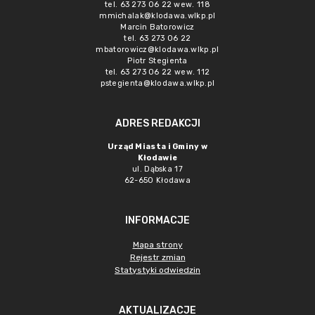
tel. 63 273 06 22 wew. 118
mmichalak@klodawa.wlkp.pl
Marcin Batorowicz
tel. 63 273 06 22
mbatorowicz@klodawa.wlkp.pl
Piotr Stegienta
tel. 63 273 06 22 wew. 112
pstegienta@klodawa.wlkp.pl
ADRES REDAKCJI
Urząd Miasta i Gminy w
Kłodawie
ul. Dąbska 17
62-650 Kłodawa
INFORMACJE
Mapa strony
Rejestr zmian
Statystyki odwiedzin
AKTUALIZACJE