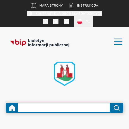
MAPA STRONY
INSTRUKCJA
KONTRAST DLA OSÓB SŁABOWIDZĄCYCH
PL
biuletyn
informacji publicznej