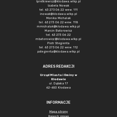
lpretkiewicz@klodawa.wlkp.pl
Izabela Nowak
tel. 63 273 06 22 wew. 111
inowak@klodawa.wlkp.pl
Monika Michalak
tel. 63 273 06 22 wew. 118
mmichalak@klodawa.wlkp.pl
Marcin Batorowicz
tel. 63 273 06 22
mbatorowicz@klodawa.wlkp.pl
Piotr Stegienta
tel. 63 273 06 22 wew. 112
pstegienta@klodawa.wlkp.pl
ADRES REDAKCJI
Urząd Miasta i Gminy w
Kłodawie
ul. Dąbska 17
62-650 Kłodawa
INFORMACJE
Mapa strony
Rejestr zmian