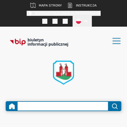
MAPA STRONY
INSTRUKCJA
KONTRAST DLA OSÓB SŁABOWIDZĄCYCH
PL
biuletyn
informacji publicznej