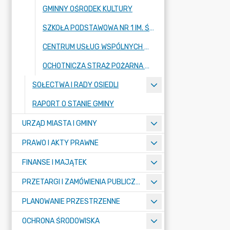
GMINNY OŚRODEK KULTURY
SZKOŁA PODSTAWOWA NR 1 IM. ŚW. JANA PAWŁA II
CENTRUM USŁUG WSPÓLNYCH W KŁODAWIE
OCHOTNICZA STRAŻ POŻARNA W KŁODAWIE
SOŁECTWA I RADY OSIEDLI
RAPORT O STANIE GMINY
URZĄD MIASTA I GMINY
PRAWO I AKTY PRAWNE
FINANSE I MAJĄTEK
PRZETARGI I ZAMÓWIENIA PUBLICZNE
PLANOWANIE PRZESTRZENNE
OCHRONA ŚRODOWISKA