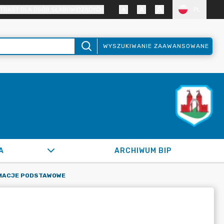
TRAST DLA OSÓB SŁABOWIDZĄCYCH
PL
WYSZUKIWANIE ZAAWANSOWANE
A
ARCHIWUM BIP
MACJE PODSTAWOWE