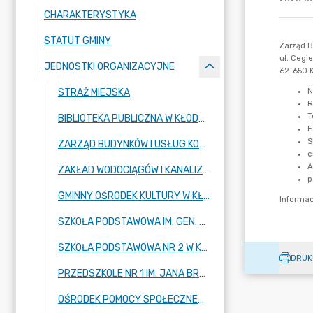
CHARAKTERYSTYKA
STATUT GMINY
JEDNOSTKI ORGANIZACYJNE
STRAŻ MIEJSKA
BIBLIOTEKA PUBLICZNA W KŁODAWIE
ZARZĄD BUDYNKÓW I USŁUG KOMUNALNYCH W KŁODAWIE
ZAKŁAD WODOCIĄGÓW I KANALIZACJI W KŁODAWIE
GMINNY OŚRODEK KULTURY W KŁODAWIE
SZKOŁA PODSTAWOWA IM. GEN. T.KUTRZEBY W BIERZWIENNEJ DŁUGIEJ
SZKOŁA PODSTAWOWA NR 2 W KŁODAWIE IM. BIAŁYCH GÓRNIKÓW
DRUK
PRZEDSZKOLE NR 1 IM. JANA BRZECHWY
OŚRODEK POMOCY SPOŁECZNEJ W KŁODAWIE