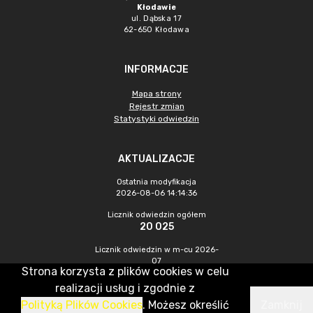
Kłodawie
ul. Dąbska 17
62-650 Kłodawa
INFORMACJE
Mapa strony
Rejestr zmian
Statystyki odwiedzin
AKTUALIZACJE
Ostatnia modyfikacja
2026-08-06 14:14:36
Licznik odwiedzin ogółem
20 025
Licznik odwiedzin w m-cu 2026-
07
Strona korzysta z plików cookies w celu
679
realizacji usług i zgodnie z
Polityką Plików Cookies
. Możesz określić
Zamknij
CMS & Hosting: Nefeni Sp. z o.o.