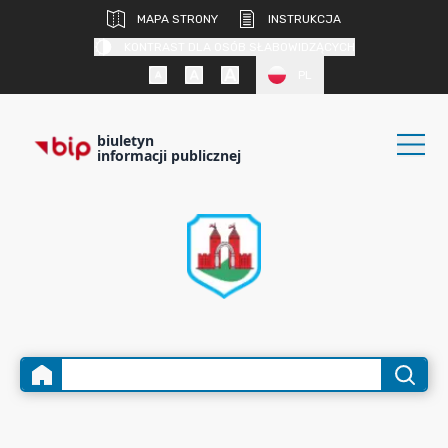
MAPA STRONY
INSTRUKCJA
KONTRAST DLA OSÓB SŁABOWIDZĄCYCH
PL
biuletyn
informacji publicznej