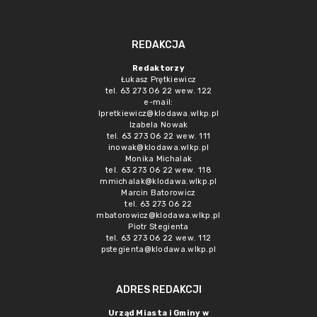
REDAKCJA
Redaktorzy
Łukasz Prętkiewicz
tel. 63 273 06 22 wew. 122
e-mail:
lpretkiewicz@klodawa.wlkp.pl
Izabela Nowak
tel. 63 273 06 22 wew. 111
inowak@klodawa.wlkp.pl
Monika Michalak
tel. 63 273 06 22 wew. 118
mmichalak@klodawa.wlkp.pl
Marcin Batorowicz
tel. 63 273 06 22
mbatorowicz@klodawa.wlkp.pl
Piotr Stegienta
tel. 63 273 06 22 wew. 112
pstegienta@klodawa.wlkp.pl
ADRES REDAKCJI
Urząd Miasta i Gminy w