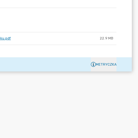
ku.pdf
22.9 MB
METRYCZKA