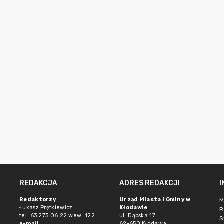
REDAKCJA
ADRES REDAKCJI
Redaktorzy
Urząd Miasta i Gminy w
M
Łukasz Prętkiewicz
Kłodawie
R
tel. 63 273 06 22 wew. 122
ul. Dąbska 17
S
e-mail:
62-650 Kłodawa