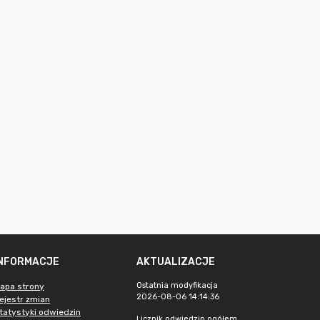
INFORMACJE
AKTUALIZACJE
Ostatnia modyfikacja
apa strony
2026-08-06 14:14:36
ejestr zmian
tatystyki odwiedzin
Licznik odwiedzin ogółem