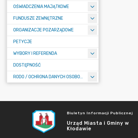
OŚWIADCZENIA MAJĄTKOWE
FUNDUSZE ZEWNĘTRZNE
ORGANIZACJE POZARZĄDOWE
PETYCJE
WYBORY I REFERENDA
DOSTĘPNOŚĆ
RODO / OCHRONA DANYCH OSOBOWYCH
Biuletyn Informacji Publicznej
Urząd Miasta i Gminy w
Kłodawie