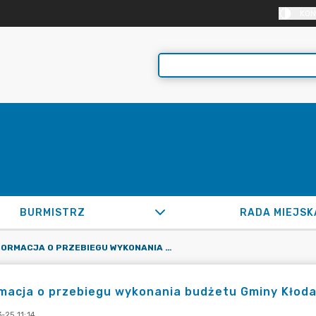
KON
BURMISTRZ
RADA MIEJSK
INFORMACJA O PRZEBIEGU WYKONANIA BUDŻETU GMINY KŁODAWA ZA I PÓŁROCZE 2016 ROKU
macja o przebiegu wykonania budżetu Gminy Kłoda
-25 11:14