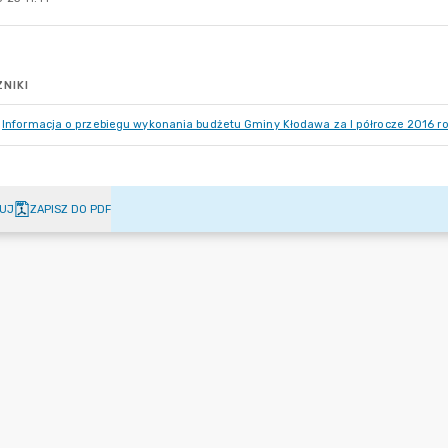
NIKI
Informacja o przebiegu wykonania budżetu Gminy Kłodawa za I półrocze 2016 ro
UJ
ZAPISZ DO PDF