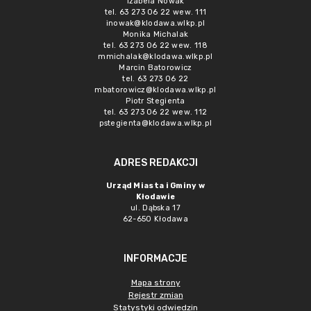
Izabela Nowak
tel. 63 273 06 22 wew. 111
inowak@klodawa.wlkp.pl
Monika Michalak
tel. 63 273 06 22 wew. 118
mmichalak@klodawa.wlkp.pl
Marcin Batorowicz
tel. 63 273 06 22
mbatorowicz@klodawa.wlkp.pl
Piotr Stegienta
tel. 63 273 06 22 wew. 112
pstegienta@klodawa.wlkp.pl
ADRES REDAKCJI
Urząd Miasta i Gminy w
Kłodawie
ul. Dąbska 17
62-650 Kłodawa
INFORMACJE
Mapa strony
Rejestr zmian
Statystyki odwiedzin