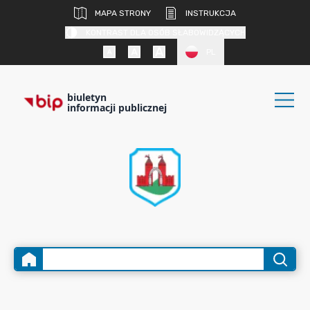
MAPA STRONY
INSTRUKCJA
KONTRAST DLA OSÓB SŁABOWIDZĄCYCH
PL
biuletyn
informacji publicznej