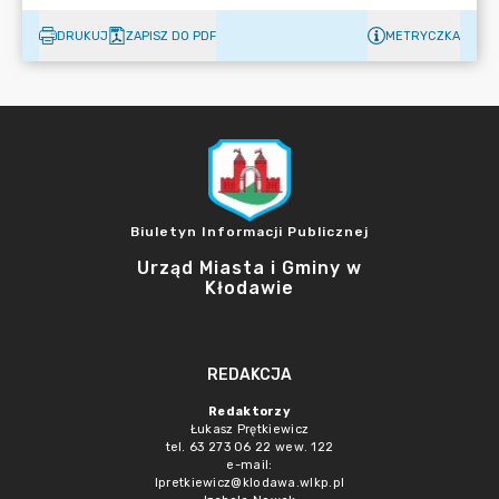
DRUKUJ
ZAPISZ DO PDF
METRYCZKA
Biuletyn Informacji Publicznej
Urząd Miasta i Gminy w
Kłodawie
REDAKCJA
Redaktorzy
Łukasz Prętkiewicz
tel. 63 273 06 22 wew. 122
e-mail:
lpretkiewicz@klodawa.wlkp.pl