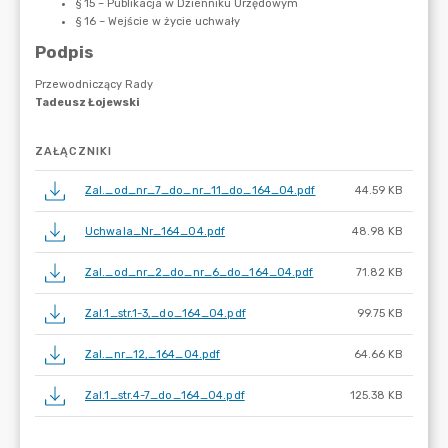
ZAŁĄCZNIKI
Zal._od_nr_7_do_nr_11_do_164_04.pdf
44.59 KB
Uchwala_Nr_164_04.pdf
48.98 KB
Zal._od_nr_2_do_nr_6_do_164_04.pdf
71.82 KB
Zal.1_str.1-3,_do_164_04.pdf
99.75 KB
Zal._nr_12,_164_04.pdf
64.66 KB
Zal.1_str.4-7_do_164_04.pdf
125.38 KB