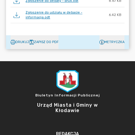
Zgłoszenie do debaty - druk.odt
8.67 KB
Zgłoszenie do udziału w debacie -
6.42 KB
informacja.odt
DRUKUJ
ZAPISZ DO PDF
METRYCZKA
Biuletyn Informacji Publicznej
Urząd Miasta i Gminy w
Kłodawie
REDAKCJA