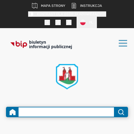
MAPA STRONY
INSTRUKCJA
KONTRAST DLA OSÓB SŁABOWIDZĄCYCH
PL
biuletyn
informacji publicznej