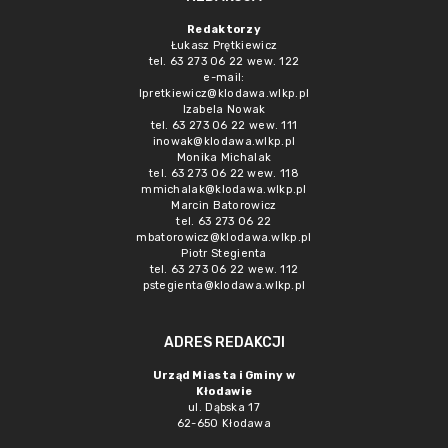
Redaktorzy
Łukasz Prętkiewicz
tel. 63 273 06 22 wew. 122
e-mail:
lpretkiewicz@klodawa.wlkp.pl
Izabela Nowak
tel. 63 273 06 22 wew. 111
inowak@klodawa.wlkp.pl
Monika Michalak
tel. 63 273 06 22 wew. 118
mmichalak@klodawa.wlkp.pl
Marcin Batorowicz
tel. 63 273 06 22
mbatorowicz@klodawa.wlkp.pl
Piotr Stegienta
tel. 63 273 06 22 wew. 112
pstegienta@klodawa.wlkp.pl
ADRES REDAKCJI
Urząd Miasta i Gminy w
Kłodawie
ul. Dąbska 17
62-650 Kłodawa