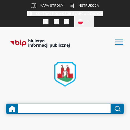
MAPA STRONY
INSTRUKCJA
KONTRAST DLA OSÓB SŁABOWIDZĄCYCH
PL
biuletyn
informacji publicznej