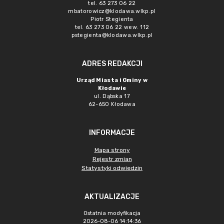
tel. 63 273 06 22
mbatorowicz@klodawa.wlkp.pl
Piotr Stegienta
tel. 63 273 06 22 wew. 112
pstegienta@klodawa.wlkp.pl
ADRES REDAKCJI
Urząd Miasta i Gminy w
Kłodawie
ul. Dąbska 17
62-650 Kłodawa
INFORMACJE
Mapa strony
Rejestr zmian
Statystyki odwiedzin
AKTUALIZACJE
Ostatnia modyfikacja
2026-08-06 14:14:36