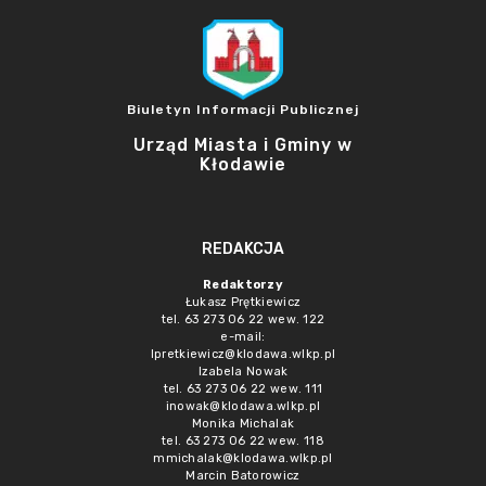
Biuletyn Informacji Publicznej
Urząd Miasta i Gminy w
Kłodawie
REDAKCJA
Redaktorzy
Łukasz Prętkiewicz
tel. 63 273 06 22 wew. 122
e-mail:
lpretkiewicz@klodawa.wlkp.pl
Izabela Nowak
tel. 63 273 06 22 wew. 111
inowak@klodawa.wlkp.pl
Monika Michalak
tel. 63 273 06 22 wew. 118
mmichalak@klodawa.wlkp.pl
Marcin Batorowicz