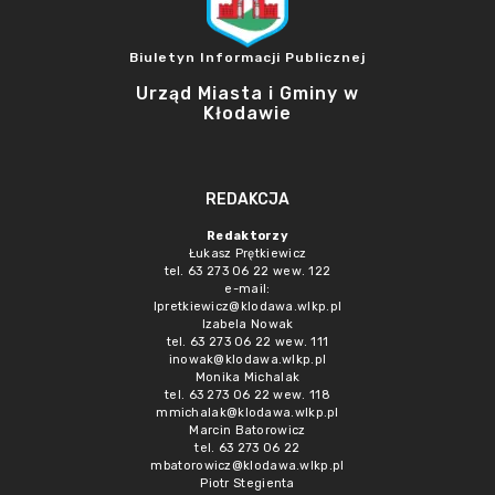
Biuletyn Informacji Publicznej
Urząd Miasta i Gminy w
Kłodawie
REDAKCJA
Redaktorzy
Łukasz Prętkiewicz
tel. 63 273 06 22 wew. 122
e-mail:
lpretkiewicz@klodawa.wlkp.pl
Izabela Nowak
tel. 63 273 06 22 wew. 111
inowak@klodawa.wlkp.pl
Monika Michalak
tel. 63 273 06 22 wew. 118
mmichalak@klodawa.wlkp.pl
Marcin Batorowicz
tel. 63 273 06 22
mbatorowicz@klodawa.wlkp.pl
Piotr Stegienta