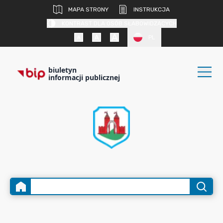
MAPA STRONY
INSTRUKCJA
KONTRAST DLA OSÓB SŁABOWIDZĄCYCH
PL
biuletyn
informacji publicznej