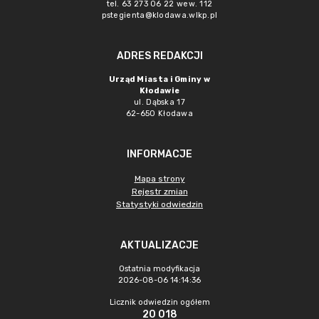
tel. 63 273 06 22 wew. 112
pstegienta@klodawa.wlkp.pl
ADRES REDAKCJI
Urząd Miasta i Gminy w
Kłodawie
ul. Dąbska 17
62-650 Kłodawa
INFORMACJE
Mapa strony
Rejestr zmian
Statystyki odwiedzin
AKTUALIZACJE
Ostatnia modyfikacja
2026-08-06 14:14:36
Licznik odwiedzin ogółem
20 018