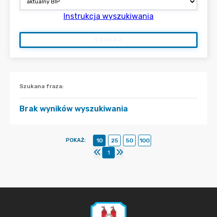
Instrukcja wyszukiwania
SZUKAJ
Szukana fraza
:
Brak wyników wyszukiwania
POKAŻ
:
10
25
50
100
1