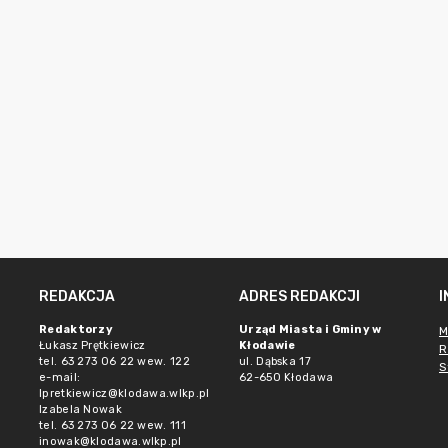
REDAKCJA
ADRES REDAKCJI
Redaktorzy
Urząd Miasta i Gminy w
M
Łukasz Prętkiewicz
Kłodawie
R
tel. 63 273 06 22 wew. 122
ul. Dąbska 17
S
e-mail:
62-650 Kłodawa
lpretkiewicz@klodawa.wlkp.pl
Izabela Nowak
tel. 63 273 06 22 wew. 111
inowak@klodawa.wlkp.pl