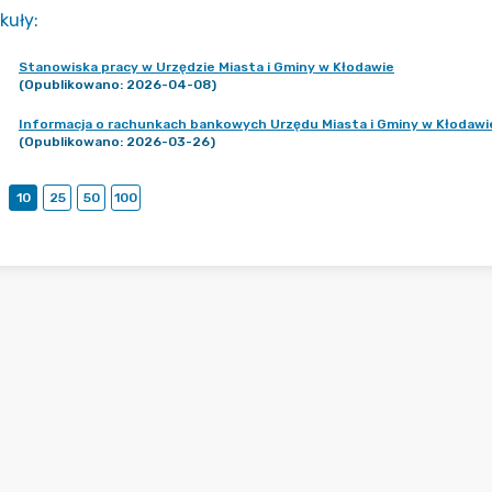
kuły
:
Stanowiska pracy w Urzędzie Miasta i Gminy w Kłodawie
(Opublikowano: 2026-04-08)
Informacja o rachunkach bankowych Urzędu Miasta i Gminy w Kłodawi
(Opublikowano: 2026-03-26)
10
25
50
100