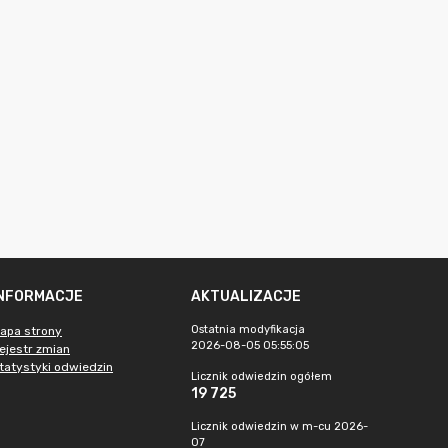
INFORMACJE
AKTUALIZACJE
Ostatnia modyfikacja
apa strony
2026-08-05 05:55:05
ejestr zmian
tatystyki odwiedzin
Licznik odwiedzin ogółem
19 725
Licznik odwiedzin w m-cu 2026-
07