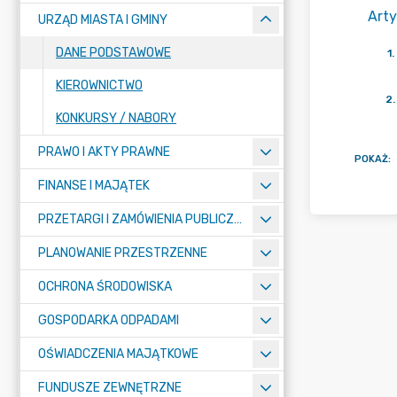
Arty
URZĄD MIASTA I GMINY
DANE PODSTAWOWE
1
.
KIEROWNICTWO
2
.
KONKURSY / NABORY
PRAWO I AKTY PRAWNE
POKAŻ
:
FINANSE I MAJĄTEK
PRZETARGI I ZAMÓWIENIA PUBLICZNE
PLANOWANIE PRZESTRZENNE
OCHRONA ŚRODOWISKA
GOSPODARKA ODPADAMI
OŚWIADCZENIA MAJĄTKOWE
FUNDUSZE ZEWNĘTRZNE