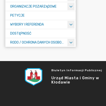
ORGANIZACJE POZARZĄDOWE
PETYCJE
WYBORY I REFERENDA
DOSTĘPNOŚĆ
RODO / OCHRONA DANYCH OSOBOWYCH
Biuletyn Informacji Publicznej
Urząd Miasta i Gminy w
Kłodawie