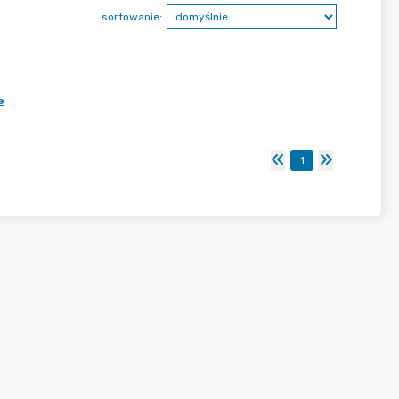
sortowanie:
e
1