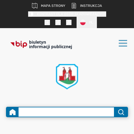
MAPA STRONY
INSTRUKCJA
KONTRAST DLA OSÓB SŁABOWIDZĄCYCH
PL
biuletyn
informacji publicznej