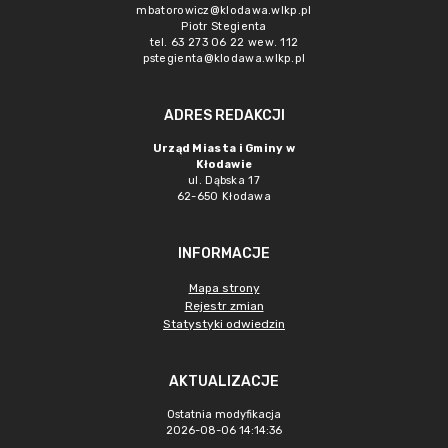
mbatorowicz@klodawa.wlkp.pl
Piotr Stegienta
tel. 63 273 06 22 wew. 112
pstegienta@klodawa.wlkp.pl
ADRES REDAKCJI
Urząd Miasta i Gminy w
Kłodawie
ul. Dąbska 17
62-650 Kłodawa
INFORMACJE
Mapa strony
Rejestr zmian
Statystyki odwiedzin
AKTUALIZACJE
Ostatnia modyfikacja
2026-08-06 14:14:36