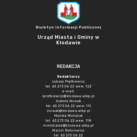
Biuletyn Informacji Publicznej
Urząd Miasta i Gminy w
Kłodawie
REDAKCJA
Redaktorzy
Łukasz Prętkiewicz
tel. 63 273 06 22 wew. 122
e-mail:
lpretkiewicz@klodawa.wlkp.pl
Izabela Nowak
tel. 63 273 06 22 wew. 111
inowak@klodawa.wlkp.pl
Monika Michalak
tel. 63 273 06 22 wew. 118
mmichalak@klodawa.wlkp.pl
Marcin Batorowicz
tel. 63 273 06 22