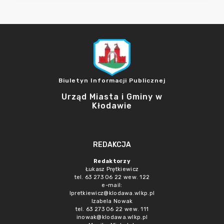
Biuletyn Informacji Publicznej
Urząd Miasta i Gminy w
Kłodawie
REDAKCJA
Redaktorzy
Łukasz Prętkiewicz
tel. 63 273 06 22 wew. 122
e-mail:
lpretkiewicz@klodawa.wlkp.pl
Izabela Nowak
tel. 63 273 06 22 wew. 111
inowak@klodawa.wlkp.pl