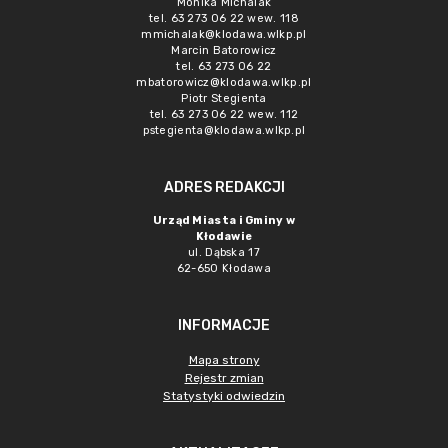
Monika Michalak
tel. 63 273 06 22 wew. 118
mmichalak@klodawa.wlkp.pl
Marcin Batorowicz
tel. 63 273 06 22
mbatorowicz@klodawa.wlkp.pl
Piotr Stegienta
tel. 63 273 06 22 wew. 112
pstegienta@klodawa.wlkp.pl
ADRES REDAKCJI
Urząd Miasta i Gminy w
Kłodawie
ul. Dąbska 17
62-650 Kłodawa
INFORMACJE
Mapa strony
Rejestr zmian
Statystyki odwiedzin