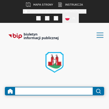
MAPA STRONY
INSTRUKCJA
KONTRAST DLA OSÓB SŁABOWIDZĄCYCH
PL
biuletyn
informacji publicznej