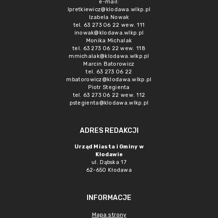
e-mail:
lpretkiewicz@klodawa.wlkp.pl
Izabela Nowak
tel. 63 273 06 22 wew. 111
inowak@klodawa.wlkp.pl
Monika Michalak
tel. 63 273 06 22 wew. 118
mmichalak@klodawa.wlkp.pl
Marcin Batorowicz
tel. 63 273 06 22
mbatorowicz@klodawa.wlkp.pl
Piotr Stegienta
tel. 63 273 06 22 wew. 112
pstegienta@klodawa.wlkp.pl
ADRES REDAKCJI
Urząd Miasta i Gminy w
Kłodawie
ul. Dąbska 17
62-650 Kłodawa
INFORMACJE
Mapa strony