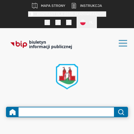
MAPA STRONY
INSTRUKCJA
KONTRAST DLA OSÓB SŁABOWIDZĄCYCH
PL
biuletyn
informacji publicznej