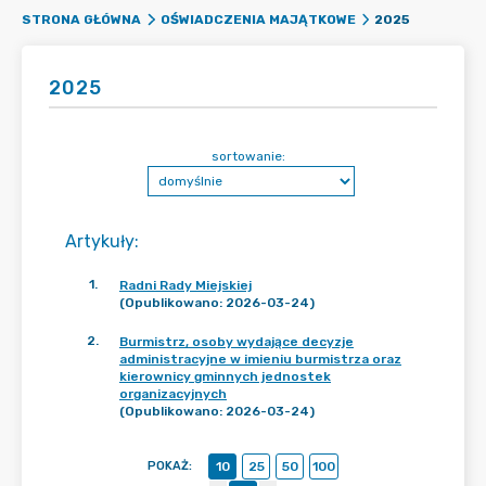
2025
STRONA GŁÓWNA
OŚWIADCZENIA MAJĄTKOWE
2025
sortowanie:
Artykuły
:
1
.
Radni Rady Miejskiej
(Opublikowano: 2026-03-24)
2
.
Burmistrz, osoby wydające decyzje
administracyjne w imieniu burmistrza oraz
kierownicy gminnych jednostek
organizacyjnych
(Opublikowano: 2026-03-24)
POKAŻ
:
10
25
50
100