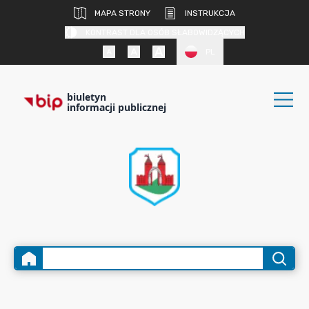
MAPA STRONY
INSTRUKCJA
KONTRAST DLA OSÓB SŁABOWIDZĄCYCH
PL
biuletyn
informacji publicznej