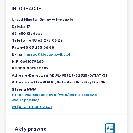
INFORMACJE
Urząd Miasta i Gminy w Kłodawie
Dąbska 17
62-650 Kłodawa
Telefon
+48 63 273 06 22
Fax
+48 63 273 06 88
E-mail
urzad@klodawa.wlkp.pl
NIP
6661079266
REGON
000530399
Adres e-Doręczeń
AE:PL-95929-32325-GATAT-31
Adres skrytki ePUAP
/0sfw9ak28m/SkrytkaESP
Strona WWW
https://samorzad.gov.pl/web/gmina-klodawa-
wielkopolskie/
WIĘCEJ INFORMACJI
Akty prawne