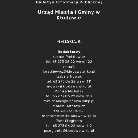
Biuletyn Informacji Publicznej
Urząd Miasta i Gminy w
Kłodawie
REDAKCJA
Redaktorzy
Łukasz Prętkiewicz
tel. 63 273 06 22 wew. 122
e-mail:
lpretkiewicz@klodawa.wlkp.pl
Izabela Nowak
tel. 63 273 06 22 wew. 111
inowak@klodawa.wlkp.pl
Monika Michalak
tel. 63 273 06 22 wew. 118
mmichalak@klodawa.wlkp.pl
Marcin Batorowicz
tel. 63 273 06 22
mbatorowicz@klodawa.wlkp.pl
Piotr Stegienta
tel. 63 273 06 22 wew. 112
pstegienta@klodawa.wlkp.pl