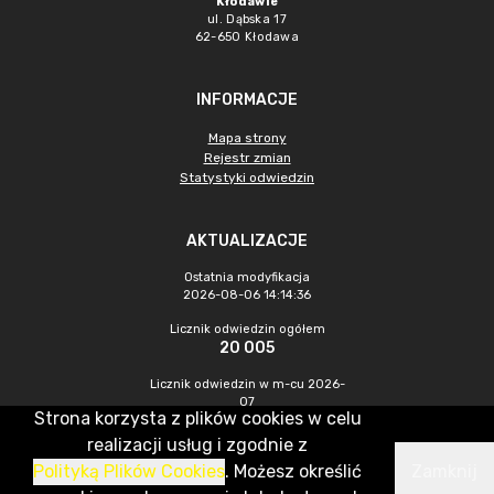
Kłodawie
ul. Dąbska 17
62-650 Kłodawa
INFORMACJE
Mapa strony
Rejestr zmian
Statystyki odwiedzin
AKTUALIZACJE
Ostatnia modyfikacja
2026-08-06 14:14:36
Licznik odwiedzin ogółem
20 005
Licznik odwiedzin w m-cu 2026-
07
Strona korzysta z plików cookies w celu
659
realizacji usług i zgodnie z
Polityką Plików Cookies
. Możesz określić
Zamknij
CMS & Hosting: Nefeni Sp. z o.o.