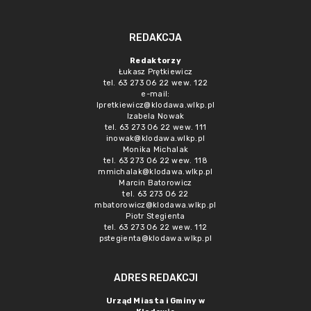
REDAKCJA
Redaktorzy
Łukasz Prętkiewicz
tel. 63 273 06 22 wew. 122
e-mail:
lpretkiewicz@klodawa.wlkp.pl
Izabela Nowak
tel. 63 273 06 22 wew. 111
inowak@klodawa.wlkp.pl
Monika Michalak
tel. 63 273 06 22 wew. 118
mmichalak@klodawa.wlkp.pl
Marcin Batorowicz
tel. 63 273 06 22
mbatorowicz@klodawa.wlkp.pl
Piotr Stegienta
tel. 63 273 06 22 wew. 112
pstegienta@klodawa.wlkp.pl
ADRES REDAKCJI
Urząd Miasta i Gminy w