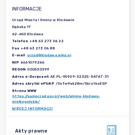
INFORMACJE
Urząd Miasta i Gminy w Kłodawie
Dąbska 17
62-650 Kłodawa
Telefon
+48 63 273 06 22
Fax
+48 63 273 06 88
E-mail
urzad@klodawa.wlkp.pl
NIP
6661079266
REGON
000530399
Adres e-Doręczeń
AE:PL-95929-32325-GATAT-31
Adres skrytki ePUAP
/0sfw9ak28m/SkrytkaESP
Strona WWW
https://samorzad.gov.pl/web/gmina-klodawa-
wielkopolskie/
WIĘCEJ INFORMACJI
Akty prawne