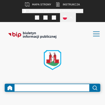
MAPA STRONY
INSTRUKCJA
KONTRAST DLA OSÓB SŁABOWIDZĄCYCH
PL
biuletyn
informacji publicznej