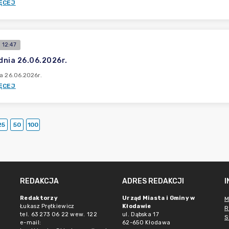
ĘCEJ
 12:47
 dnia 26.06.2026r.
ia 26.06.2026r.
ĘCEJ
25
50
100
REDAKCJA
ADRES REDAKCJI
Redaktorzy
Urząd Miasta i Gminy w
M
Łukasz Prętkiewicz
Kłodawie
R
tel. 63 273 06 22 wew. 122
ul. Dąbska 17
S
e-mail:
62-650 Kłodawa