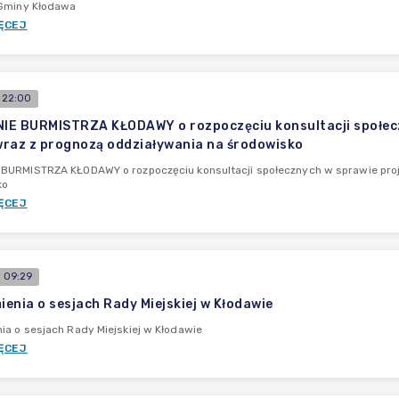
 Gminy Kłodawa
ĘCEJ
 22:00
E BURMISTRZA KŁODAWY o rozpoczęciu konsultacji społecz
raz z prognozą oddziaływania na środowisko
BURMISTRZA KŁODAWY o rozpoczęciu konsultacji społecznych w sprawie proj
ko
ĘCEJ
 09:29
enia o sesjach Rady Miejskiej w Kłodawie
a o sesjach Rady Miejskiej w Kłodawie
ĘCEJ