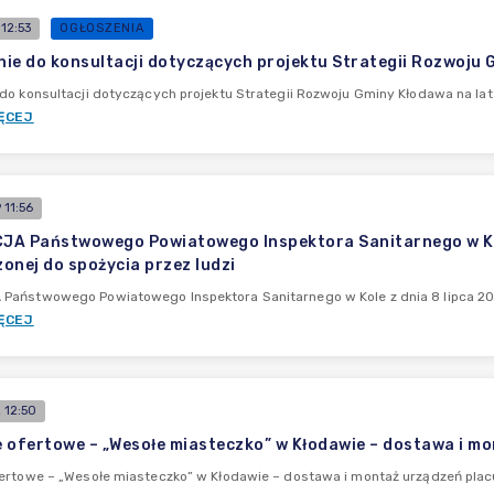
12:53
OGŁOSZENIA
ie do konsultacji dotyczących projektu Strategii Rozwoju
do konsultacji dotyczących projektu Strategii Rozwoju Gminy Kłodawa na l
ĘCEJ
11:56
A Państwowego Powiatowego Inspektora Sanitarnego w Kole 
onej do spożycia przez ludzi
aństwowego Powiatowego Inspektora Sanitarnego w Kole z dnia 8 lipca 2026
ĘCEJ
 12:50
 ofertowe – „Wesołe miasteczko” w Kłodawie – dostawa i m
ertowe – „Wesołe miasteczko” w Kłodawie – dostawa i montaż urządzeń plac