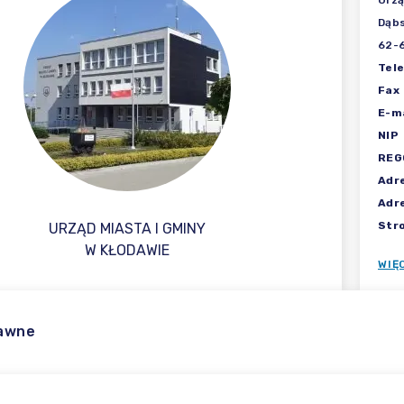
Urzą
Dąbs
62-
Tel
Fax
E-ma
NIP
REG
Adr
Adr
Str
URZĄD MIASTA I GMINY
W KŁODAWIE
WIĘ
rawne