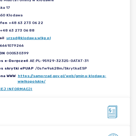
d Miasta i Gminy w Kłodawie
ka 17
650 Kłodawa
efon
+48 63 273 06 22
+48 63 273 06 88
il
urzad@klodawa.wlkp.pl
6661079266
ON
000530399
es e-Doręczeń
AE:PL-95929-32325-GATAT-31
es skrytki ePUAP
/0sfw9ak28m/SkrytkaESP
ona WWW
https://samorzad.gov.pl/web/gmina-klodawa-
wielkopolskie/
CEJ INFORMACJI