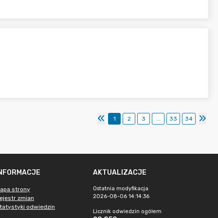
1
2
3
...
33
34
INFORMACJE
AKTUALIZACJE
Ostatnia modyfikacja
apa strony
2026-08-06 14:14:36
ejestr zmian
tatystyki odwiedzin
Licznik odwiedzin ogółem