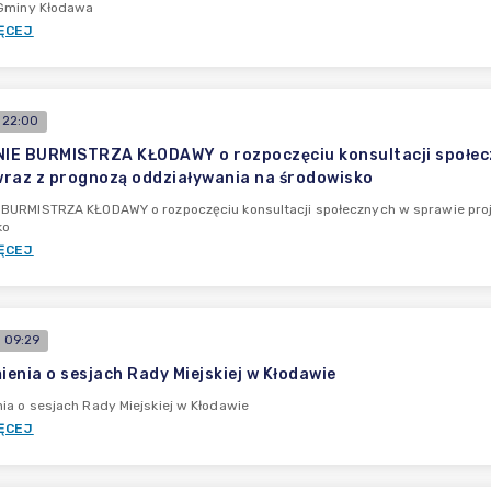
 Gminy Kłodawa
ĘCEJ
 22:00
E BURMISTRZA KŁODAWY o rozpoczęciu konsultacji społecz
raz z prognozą oddziaływania na środowisko
BURMISTRZA KŁODAWY o rozpoczęciu konsultacji społecznych w sprawie proj
ko
ĘCEJ
 09:29
enia o sesjach Rady Miejskiej w Kłodawie
a o sesjach Rady Miejskiej w Kłodawie
ĘCEJ