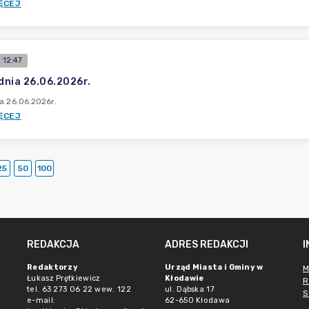
ĘCEJ
 12:47
 dnia 26.06.2026r.
ia 26.06.2026r.
ĘCEJ
25
50
100
REDAKCJA
ADRES REDAKCJI
Redaktorzy
Urząd Miasta i Gminy w
M
Łukasz Prętkiewicz
Kłodawie
R
tel. 63 273 06 22 wew. 122
ul. Dąbska 17
S
e-mail:
62-650 Kłodawa