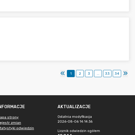
1
2
3
...
33
34
INFORMACJE
AKTUALIZACJE
Ostatnia modyfikacja
apa strony
2026-08-06 14:14:36
ejestr zmian
tatystyki odwiedzin
Licznik odwiedzin ogółem