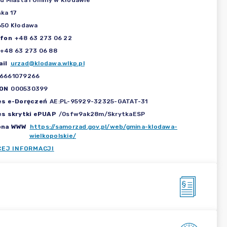
d Miasta i Gminy w Kłodawie
ka 17
650 Kłodawa
efon
+48 63 273 06 22
+48 63 273 06 88
il
urzad@klodawa.wlkp.pl
6661079266
ON
000530399
es e-Doręczeń
AE:PL-95929-32325-GATAT-31
es skrytki ePUAP
/0sfw9ak28m/SkrytkaESP
ona WWW
https://samorzad.gov.pl/web/gmina-klodawa-
wielkopolskie/
CEJ INFORMACJI