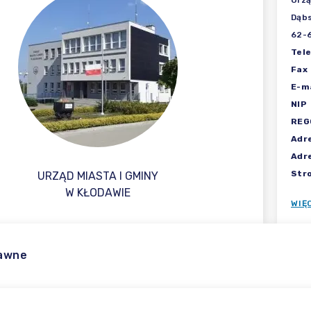
Urzą
Dąbs
62-
Tel
Fax
E-ma
NIP
REG
Adr
Adr
Str
URZĄD MIASTA I GMINY
W KŁODAWIE
WIĘ
rawne