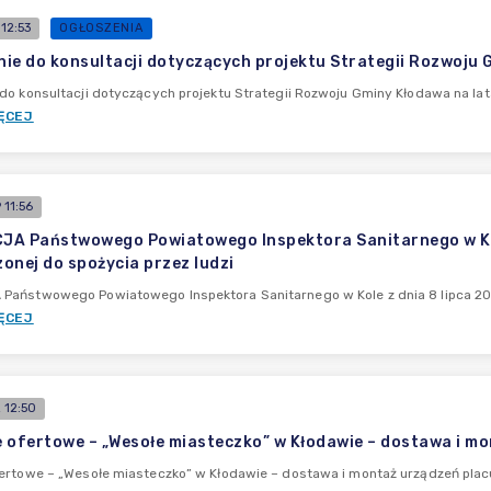
12:53
OGŁOSZENIA
ie do konsultacji dotyczących projektu Strategii Rozwoju
do konsultacji dotyczących projektu Strategii Rozwoju Gminy Kłodawa na l
ĘCEJ
11:56
A Państwowego Powiatowego Inspektora Sanitarnego w Kole 
onej do spożycia przez ludzi
aństwowego Powiatowego Inspektora Sanitarnego w Kole z dnia 8 lipca 2026
ĘCEJ
 12:50
 ofertowe – „Wesołe miasteczko” w Kłodawie – dostawa i m
ertowe – „Wesołe miasteczko” w Kłodawie – dostawa i montaż urządzeń plac