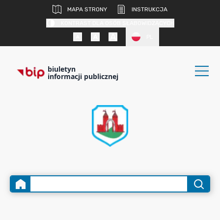
MAPA STRONY
INSTRUKCJA
KONTRAST DLA OSÓB SŁABOWIDZĄCYCH
PL
biuletyn
informacji publicznej