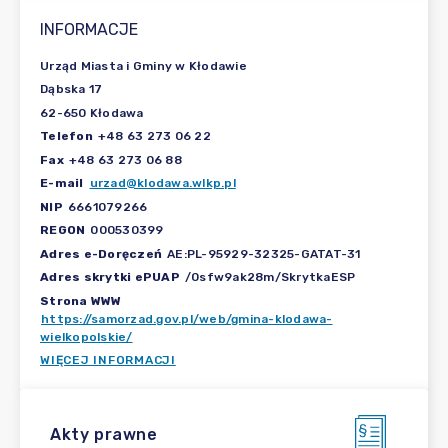
INFORMACJE
Urząd Miasta i Gminy w Kłodawie
Dąbska 17
62-650 Kłodawa
Telefon
+48 63 273 06 22
Fax
+48 63 273 06 88
E-mail
urzad@klodawa.wlkp.pl
NIP
6661079266
REGON
000530399
Adres e-Doręczeń
AE:PL-95929-32325-GATAT-31
Adres skrytki ePUAP
/0sfw9ak28m/SkrytkaESP
Strona WWW
https://samorzad.gov.pl/web/gmina-klodawa-
wielkopolskie/
WIĘCEJ INFORMACJI
Akty prawne