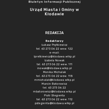
Biuletyn Informacji Publicznej
Urząd Miasta i Gminy w
Kłodawie
REDAKCJA
Redaktorzy
Łukasz Prętkiewicz
tel. 63 273 06 22 wew. 122
e-mail:
lpretkiewicz@klodawa.wlkp.pl
Izabela Nowak
tel. 63 273 06 22 wew. 111
inowak@klodawa.wlkp.pl
Monika Michalak
tel. 63 273 06 22 wew. 118
mmichalak@klodawa.wlkp.pl
Marcin Batorowicz
tel. 63 273 06 22
mbatorowicz@klodawa.wlkp.pl
Piotr Stegienta
tel. 63 273 06 22 wew. 112
pstegienta@klodawa.wlkp.pl