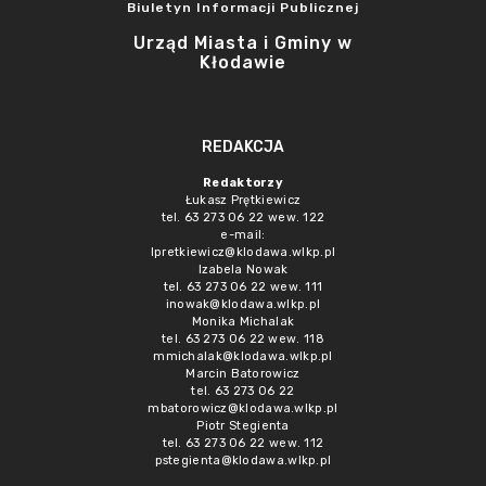
Biuletyn Informacji Publicznej
Urząd Miasta i Gminy w
Kłodawie
REDAKCJA
Redaktorzy
Łukasz Prętkiewicz
tel. 63 273 06 22 wew. 122
e-mail:
lpretkiewicz@klodawa.wlkp.pl
Izabela Nowak
tel. 63 273 06 22 wew. 111
inowak@klodawa.wlkp.pl
Monika Michalak
tel. 63 273 06 22 wew. 118
mmichalak@klodawa.wlkp.pl
Marcin Batorowicz
tel. 63 273 06 22
mbatorowicz@klodawa.wlkp.pl
Piotr Stegienta
tel. 63 273 06 22 wew. 112
pstegienta@klodawa.wlkp.pl