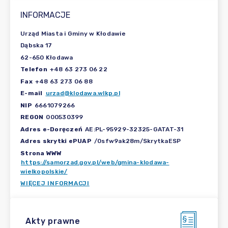
INFORMACJE
Urząd Miasta i Gminy w Kłodawie
Dąbska 17
62-650 Kłodawa
Telefon
+48 63 273 06 22
Fax
+48 63 273 06 88
E-mail
urzad@klodawa.wlkp.pl
NIP
6661079266
REGON
000530399
Adres e-Doręczeń
AE:PL-95929-32325-GATAT-31
Adres skrytki ePUAP
/0sfw9ak28m/SkrytkaESP
Strona WWW
https://samorzad.gov.pl/web/gmina-klodawa-
wielkopolskie/
WIĘCEJ INFORMACJI
Akty prawne