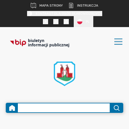
MAPA STRONY
INSTRUKCJA
KONTRAST DLA OSÓB SŁABOWIDZĄCYCH
PL
biuletyn
informacji publicznej