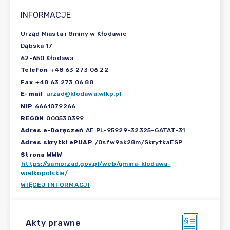
INFORMACJE
Urząd Miasta i Gminy w Kłodawie
Dąbska 17
62-650 Kłodawa
Telefon
+48 63 273 06 22
Fax
+48 63 273 06 88
E-mail
urzad@klodawa.wlkp.pl
NIP
6661079266
REGON
000530399
Adres e-Doręczeń
AE:PL-95929-32325-GATAT-31
Adres skrytki ePUAP
/0sfw9ak28m/SkrytkaESP
Strona WWW
https://samorzad.gov.pl/web/gmina-klodawa-
wielkopolskie/
WIĘCEJ INFORMACJI
Akty prawne