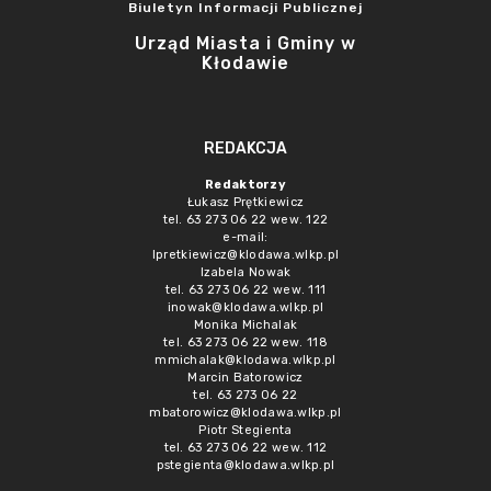
Biuletyn Informacji Publicznej
Urząd Miasta i Gminy w
Kłodawie
REDAKCJA
Redaktorzy
Łukasz Prętkiewicz
tel. 63 273 06 22 wew. 122
e-mail:
lpretkiewicz@klodawa.wlkp.pl
Izabela Nowak
tel. 63 273 06 22 wew. 111
inowak@klodawa.wlkp.pl
Monika Michalak
tel. 63 273 06 22 wew. 118
mmichalak@klodawa.wlkp.pl
Marcin Batorowicz
tel. 63 273 06 22
mbatorowicz@klodawa.wlkp.pl
Piotr Stegienta
tel. 63 273 06 22 wew. 112
pstegienta@klodawa.wlkp.pl