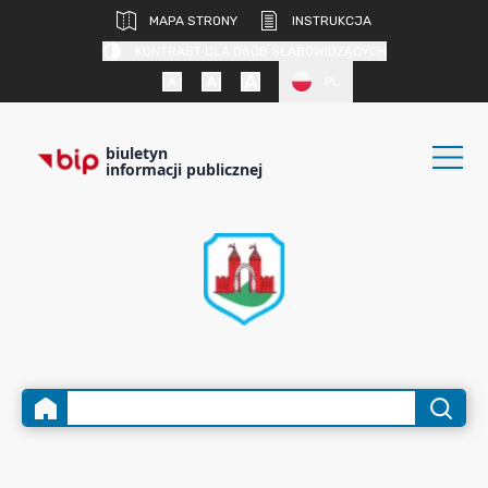
MAPA STRONY
INSTRUKCJA
KONTRAST DLA OSÓB SŁABOWIDZĄCYCH
PL
biuletyn
informacji publicznej