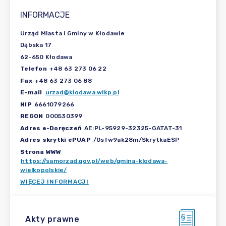
INFORMACJE
Urząd Miasta i Gminy w Kłodawie
Dąbska 17
62-650 Kłodawa
Telefon
+48 63 273 06 22
Fax
+48 63 273 06 88
E-mail
urzad@klodawa.wlkp.pl
NIP
6661079266
REGON
000530399
Adres e-Doręczeń
AE:PL-95929-32325-GATAT-31
Adres skrytki ePUAP
/0sfw9ak28m/SkrytkaESP
Strona WWW
https://samorzad.gov.pl/web/gmina-klodawa-
wielkopolskie/
WIĘCEJ INFORMACJI
Akty prawne