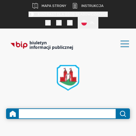
MAPA STRONY
INSTRUKCJA
KONTRAST DLA OSÓB SŁABOWIDZĄCYCH
PL
biuletyn
informacji publicznej