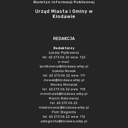
Biuletyn Informacji Publicznej
Urząd Miasta i Gminy w
Kłodawie
REDAKCJA
Redaktorzy
Łukasz Prętkiewicz
tel. 63 273 06 22 wew. 122
e-mail:
lpretkiewicz@klodawa.wlkp.pl
Izabela Nowak
tel. 63 273 06 22 wew. 111
inowak@klodawa.wlkp.pl
Monika Michalak
tel. 63 273 06 22 wew. 118
mmichalak@klodawa.wlkp.pl
Marcin Batorowicz
tel. 63 273 06 22
mbatorowicz@klodawa.wlkp.pl
Piotr Stegienta
tel. 63 273 06 22 wew. 112
pstegienta@klodawa.wlkp.pl