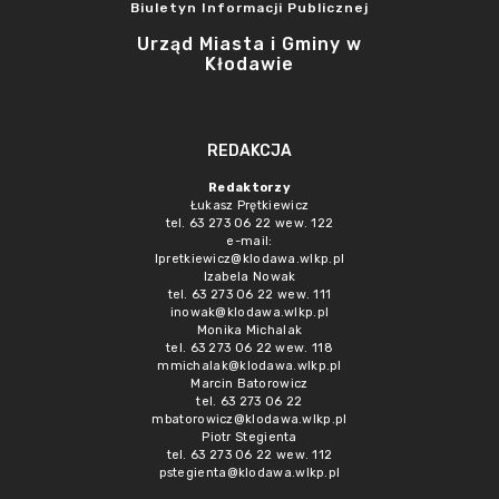
Biuletyn Informacji Publicznej
Urząd Miasta i Gminy w
Kłodawie
REDAKCJA
Redaktorzy
Łukasz Prętkiewicz
tel. 63 273 06 22 wew. 122
e-mail:
lpretkiewicz@klodawa.wlkp.pl
Izabela Nowak
tel. 63 273 06 22 wew. 111
inowak@klodawa.wlkp.pl
Monika Michalak
tel. 63 273 06 22 wew. 118
mmichalak@klodawa.wlkp.pl
Marcin Batorowicz
tel. 63 273 06 22
mbatorowicz@klodawa.wlkp.pl
Piotr Stegienta
tel. 63 273 06 22 wew. 112
pstegienta@klodawa.wlkp.pl