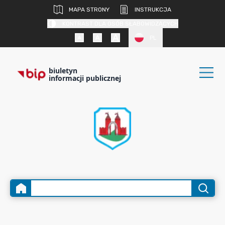
MAPA STRONY
INSTRUKCJA
KONTRAST DLA OSÓB SŁABOWIDZĄCYCH
PL
biuletyn
informacji publicznej