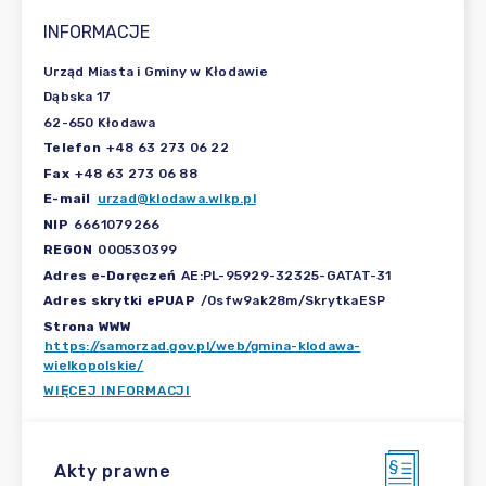
INFORMACJE
Urząd Miasta i Gminy w Kłodawie
Dąbska 17
62-650 Kłodawa
Telefon
+48 63 273 06 22
Fax
+48 63 273 06 88
E-mail
urzad@klodawa.wlkp.pl
NIP
6661079266
REGON
000530399
Adres e-Doręczeń
AE:PL-95929-32325-GATAT-31
Adres skrytki ePUAP
/0sfw9ak28m/SkrytkaESP
Strona WWW
https://samorzad.gov.pl/web/gmina-klodawa-
wielkopolskie/
WIĘCEJ INFORMACJI
Akty prawne