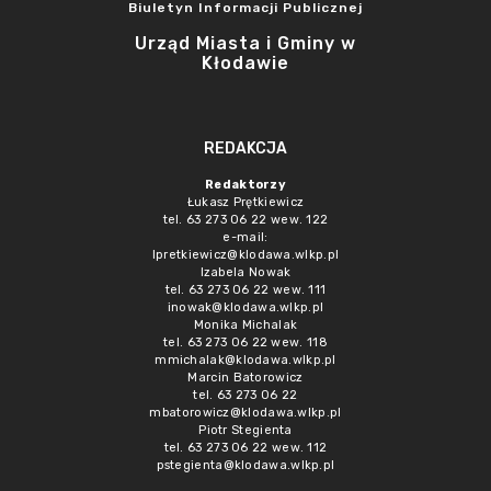
Biuletyn Informacji Publicznej
Urząd Miasta i Gminy w
Kłodawie
REDAKCJA
Redaktorzy
Łukasz Prętkiewicz
tel. 63 273 06 22 wew. 122
e-mail:
lpretkiewicz@klodawa.wlkp.pl
Izabela Nowak
tel. 63 273 06 22 wew. 111
inowak@klodawa.wlkp.pl
Monika Michalak
tel. 63 273 06 22 wew. 118
mmichalak@klodawa.wlkp.pl
Marcin Batorowicz
tel. 63 273 06 22
mbatorowicz@klodawa.wlkp.pl
Piotr Stegienta
tel. 63 273 06 22 wew. 112
pstegienta@klodawa.wlkp.pl