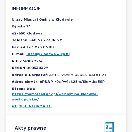
INFORMACJE
Urząd Miasta i Gminy w Kłodawie
Dąbska 17
62-650 Kłodawa
Telefon
+48 63 273 06 22
Fax
+48 63 273 06 88
E-mail
urzad@klodawa.wlkp.pl
NIP
6661079266
REGON
000530399
Adres e-Doręczeń
AE:PL-95929-32325-GATAT-31
Adres skrytki ePUAP
/0sfw9ak28m/SkrytkaESP
Strona WWW
https://samorzad.gov.pl/web/gmina-klodawa-
wielkopolskie/
WIĘCEJ INFORMACJI
Akty prawne