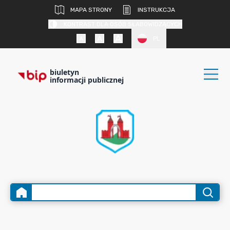
MAPA STRONY
INSTRUKCJA
KONTRAST DLA OSÓB SŁABOWIDZĄCYCH
PL
biuletyn
informacji publicznej